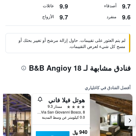
9.9
9.7
أصدقاء
عائلات
9.7
9.6
منفرد
الأزواج
لم يتم العثور على تقييمات. حاول إزالة مرشح أو تغيير بحثك أو
مسح كل شيء لعرض التقييمات.
فنادق مشابهة لـ B&B Angioy 18
أفضل الفنادق في كاغلياري
هوتل فيلا فاني
4 نجوم
ممتاز 9.3
Via San Giovanni Bosco, 8, كاغلياري, سردينيا, إيطاليا
0.0 كيلومتر عن وسط المدينة
940 ﷼