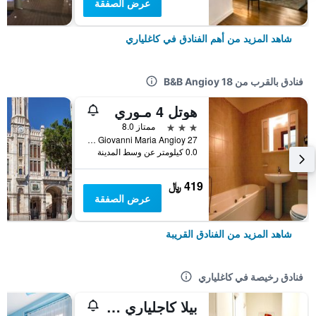
عرض الصفقة
شاهد المزيد من أهم الفنادق في كاغلياري
فنادق بالقرب من B&B Angioy 18
هوتل 4 مـوري
3 نجوم
ممتاز 8.0
Via Giovanni Maria Angioy 27, كاغلياري, سردينيا, إيطاليا
0.0 كيلومتر عن وسط المدينة
419 ﷼
عرض الصفقة
شاهد المزيد من الفنادق القريبة
فنادق رخيصة في كاغلياري
بيلا كاجلياري بي آند بي