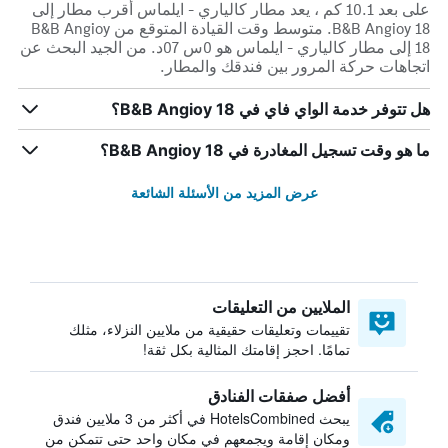
على بعد 10.1 كم ، يعد مطار كالياري - ايلماس أقرب مطار إلى
B&B Angioy 18. متوسط وقت القيادة المتوقع من B&B Angioy
18 إلى مطار كالياري - ايلماس هو 0س 07د. من الجيد البحث عن
اتجاهات حركة المرور بين فندقك والمطار.
هل تتوفر خدمة الواي فاي في B&B Angioy 18؟
ما هو وقت تسجيل المغادرة في B&B Angioy 18؟
عرض المزيد من الأسئلة الشائعة
الملايين من التعليقات
تقييمات وتعليقات حقيقية من ملايين النزلاء، مثلك
تمامًا. احجز إقامتك المثالية بكل ثقة!
أفضل صفقات الفنادق
يبحث HotelsCombined في أكثر من 3 ملايين فندق
ومكان إقامة ويجمعهم في مكان واحد حتى تتمكن من