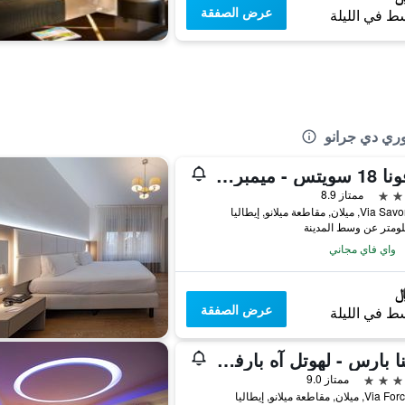
عرض الصفقة
ط في الليلة
وري دي جرانو
سافونا 18 سويتس - ميمبر أوف بريفيريد هوتلز آند ريزورتس
ممتاز 8.9
لان, مقاطعة ميلانو, إيطاليا
واي فاي مجاني
عرض الصفقة
ط في الليلة
ماجنا بارس - لهوتل آه بارفوم سمول لاكشري هوتلز أوف ذا وورلد
ممتاز 9.0
لان, مقاطعة ميلانو, إيطاليا