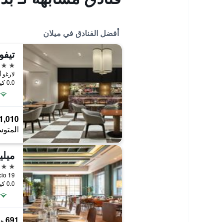
أفضل الفنادق في ميلان
تيفو
5 نجوم
لارغو أغسطس 10, مي
0.0 كيلومتر عن وسط المدينة
1,010 ﷼
المتوس
ميليا
5 نجوم
Via Masaccio 19,
0.0 كيلومتر عن وسط المدينة
691 ﷼