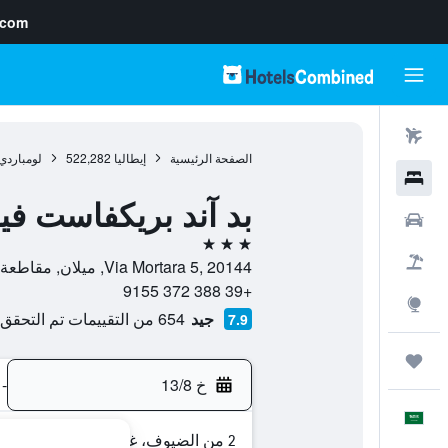
.com
رحلات طيران
الصفحة الرئيسية
إيطاليا
522,282
لومباردي
فنادق
بد آند بريكفاست في
سيارات
3 نجوم
حزم العروض
Via Mortara 5, 20144, ميلان, مقاطعة ميلانو, إيطاليا
+39 388 372 9155
استكشاف
جيد
654 من التقييمات تم التحقق منها
7.9
رحلات
خ 13/8
-
العَرَبِيَّة
2 من الضيوف، غرفة واحدة