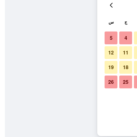
ج
س
5
4
12
11
19
18
26
25