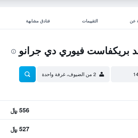
 عن
التقييمات
فنادق مشابهة
د بريكفاست فيوري دي جرانو
2 من الضيوف، غرفة واحدة
556 ﷼
527 ﷼