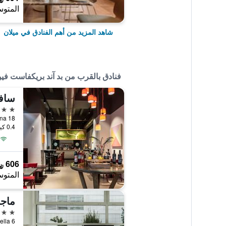
المتوس
شاهد المزيد من أهم الفنادق في ميلان
فنادق بالقرب من بد آند بريكفاست في
4 نجوم
Via Savona 18, مي
0.4 كيلومتر عن وسط المدينة
606 ﷼
المتوس
5 نجوم
Via Forcella 6, مي