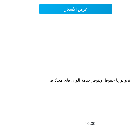
عرض الأسعار
 ميلان، على بعد 400 متر من محطات القطارات والمترو بورتا جينوفا. وتتوفر خدمة الواي فاي مجانًا في
10:00