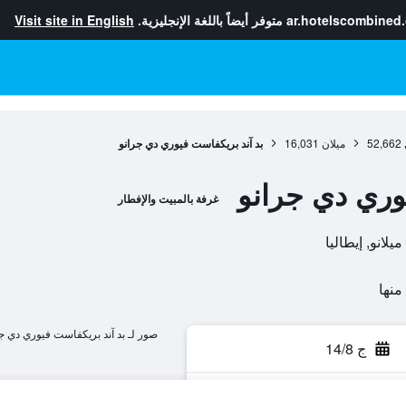
ar.hotelscombined
متوفر أيضاً باللغة الإنجليزية.
Visit site in English
52,662
ميلان
16,031
بد آند بريكفاست فيوري دي جرانو
وري دي جرانو
غرفة بالمبيت والإفطار
صور لـ بد آند بريكفاست فيوري دي ج
ج 14/8