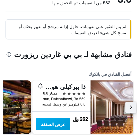
582 من التقييمات تم التحقق منها
لم يتم العثور على تقييمات. حاول إزالة مرشح أو تغيير بحثك أو
مسح كل شيء لعرض التقييمات.
فنادق مشابهة لـ بي بي غاردين ريزورت
أفضل الفنادق في بانكوك
ذا بيركيلي هوتل براتونام
5 نجوم
ممتاز 8.8
559 Ratcharaprarop Rd., Makkasan, Ratchathewi, Ba, بانكوك, تايلاند
0.0 كيلومتر عن وسط المدينة
262 ﷼
عرض الصفقة