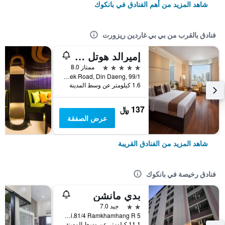
شاهد المزيد من أهم الفنادق في بانكوك
فنادق بالقرب من بي بي غاردين ريزورت
إميرالد هوتل بانكوك
5 نجوم
ممتاز 8.0
Ratchadapisek Road, Din Daeng, 99/1, بانكوك, تايلاند
1.6 كيلومتر عن وسط المدينة
137 ﷼
عرض الصفقة
شاهد المزيد من الفنادق القريبة
فنادق رخيصة في بانكوك
بدي مانشن
2 نجمتين
جيد 7.0
5 Soi.81/4 Ramkhamhang R., بانكوك, تايلاند
11.1 كيلومتر عن وسط المدينة