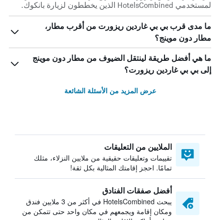
لمستخدمي HotelsCombined الذين يخططون لزيارة بانكوك.
ما مدى قرب بي بي غاردين ريزورت من أقرب مطار،
مطار دون موينج؟
ما هي أفضل طريقة لينتقل الضيوف من مطار دون موينج
إلى بي بي غاردين ريزورت؟
عرض المزيد من الأسئلة الشائعة
الملايين من التعليقات
تقييمات وتعليقات حقيقية من ملايين النزلاء، مثلك
تمامًا. احجز إقامتك المثالية بكل ثقة!
أفضل صفقات الفنادق
يبحث HotelsCombined في أكثر من 3 ملايين فندق
ومكان إقامة ويجمعهم في مكان واحد حتى تتمكن من