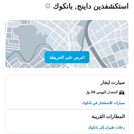
استكشفدين داينج, بانكوك
اعرض على الخريطة
سيارت ايجار
المعدل اليومي 36 ﷼
سيارات للاستئجار في بانكوك
المطارات القريبة
رحلات طيران إلى بانكوك