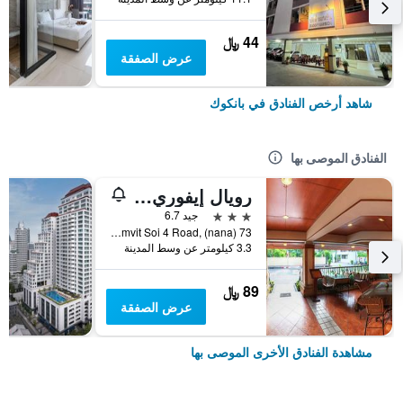
44 ﷼
عرض الصفقة
شاهد أرخص الفنادق في بانكوك
الفنادق الموصى بها
رويال إيفوري سوكومفيت نانا
3 نجوم
جيد 6.7
73 Sukhumvit Soi 4 Road, (nana), بانكوك, تايلاند
3.3 كيلومتر عن وسط المدينة
89 ﷼
عرض الصفقة
مشاهدة الفنادق الأخرى الموصى بها