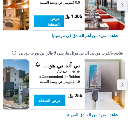
0.0 كيلومتر عن وسط المدينة
1,005 ﷼
عرض
الصفقة
شاهد المزيد من أهم الفنادق في مرسيليا
فنادق بالقرب من بي آند بي هوتل مارسي لا فالن.ين بورت دوباني
بي آند بي هوتل مارسي لا فالنتين
2 نجمتين
جيد 7.0
Montée du Commandant de Robien , مرسيليا, إقليم بوش دو رون, فرنسا
1.0 كيلومتر عن وسط المدينة
255 ﷼
عرض الصفقة
شاهد المزيد من الفنادق القريبة