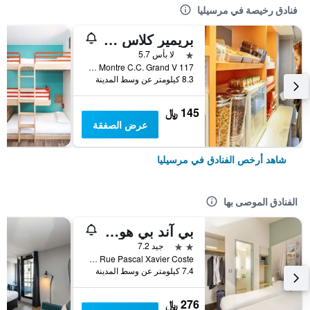
فنادق رخيصة في مرسيليا
بريمير كلاس مارسيليه إيست - لا فالينتين
نجمة واحدة
لا بأس 5.7
117 Traverse De La Montre C.C. Grand V, مرسيليا, إقليم بوش دو رون, فرنسا
8.3 كيلومتر عن وسط المدينة
145 ﷼
عرض الصفقة
شاهد أرخص الفنادق في مرسيليا
الفنادق الموصى بها
بي آند بي هوتل مارسي إستاك
2 نجمتين
جيد 7.2
Zac De Saumaty Séon - 1 Rue Pascal Xavier Coste, مرسيليا, إقليم بوش دو رون, فرنسا
7.4 كيلومتر عن وسط المدينة
276 ﷼