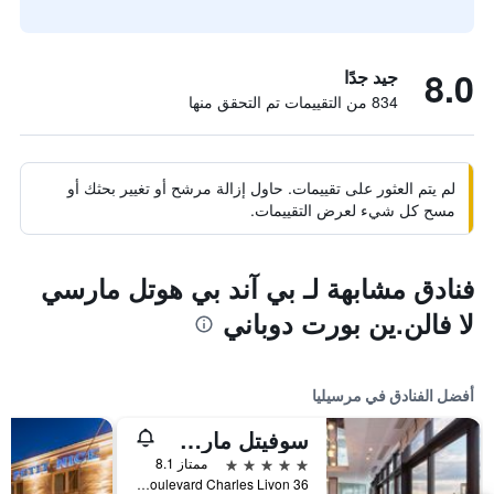
8.0
جيد جدًا
834 من التقييمات تم التحقق منها
لم يتم العثور على تقييمات. حاول إزالة مرشح أو تغيير بحثك أو
مسح كل شيء لعرض التقييمات.
فنادق مشابهة لـ بي آند بي هوتل مارسي
لا فالن.ين بورت دوباني
أفضل الفنادق في مرسيليا
سوفيتل مارسيي فيو- بور
5 نجوم
ممتاز 8.1
36 Boulevard Charles Livon, مرسيليا, إقليم بوش دو رون, فرنسا