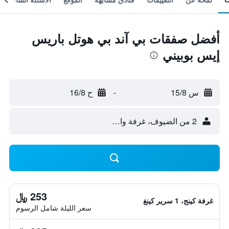
أفضل صفقات بي آند بي هوتل باريس
إيس بوبيني
س 15/8
-
ح 16/8
2 من الضيوف، غرفة واحدة
253 ﷼
غرفة كينج، 1 سرير كينغ
سعر الليلة شامل الرسوم