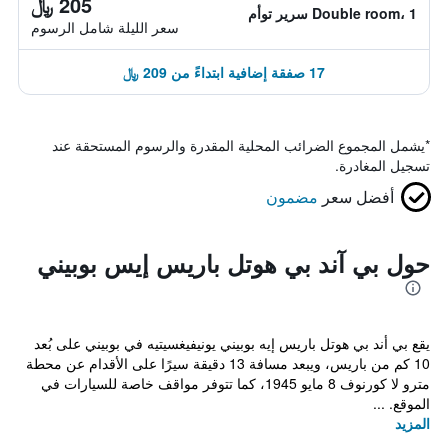
205 ﷼
Double room، 1 سرير توأم
سعر الليلة شامل الرسوم
17 صفقة إضافية ابتداءً من 209 ﷼
*
يشمل المجموع الضرائب المحلية المقدرة والرسوم المستحقة عند
تسجيل المغادرة.
أفضل سعر
مضمون
حول بي آند بي هوتل باريس إيس بوبيني
يقع بي أند بي هوتل باريس إيه بوبيني يونيفيغسيتيه في بوبيني على بُعد
10 كم من باريس، ويبعد مسافة 13 دقيقة سيرًا على الأقدام عن محطة
مترو لا كورنوف 8 مايو 1945، كما تتوفر مواقف خاصة للسيارات في
الموقع. ...
المزيد