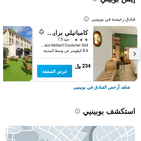
فنادق رخيصة في بوبينيي
كامبانيلي برايم - باريس بوبيني
3 نجوم
جيد 7.5
304 Avenue Paul-Vaillant Couturier, بوبينيي, إقليم سين سان دوني, فرنسا
8.4 كيلومتر عن وسط المدينة
234 ﷼
عرض الصفقة
شاهد أرخص الفنادق في بوبينيي
استكشف بوبينيي