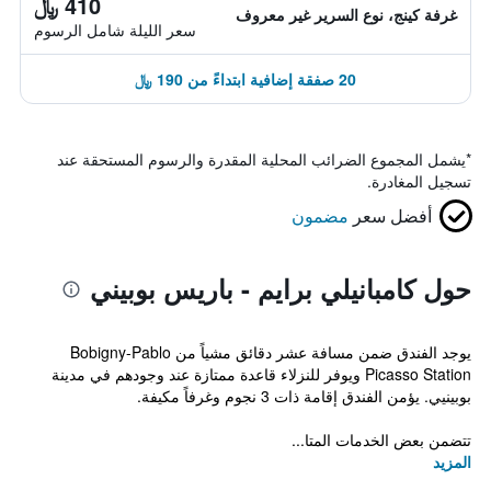
410 ﷼
غرفة كينج، نوع السرير غير معروف
سعر الليلة شامل الرسوم
20 صفقة إضافية ابتداءً من 190 ﷼
*
يشمل المجموع الضرائب المحلية المقدرة والرسوم المستحقة عند
تسجيل المغادرة.
أفضل سعر
مضمون
حول كامبانيلي برايم - باريس بوبيني
يوجد الفندق ضمن مسافة عشر دقائق مشياً من Bobigny-Pablo
Picasso Station ويوفر للنزلاء قاعدة ممتازة عند وجودهم في مدينة
بوبينيي. يؤمن الفندق إقامة ذات 3 نجوم وغرفاً مكيفة.
تتضمن بعض الخدمات المتا...
المزيد