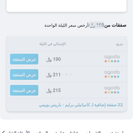
صفقات من
190 ﷼
/
أرخص سعر الليلة الواحدة
مزود
الإجمالي في الليلة
190 ﷼
عرض الصفقة
211 ﷼
عرض الصفقة
215 ﷼
عرض الصفقة
22 صفقة إضافية لـ كامبانيلي برايم - باريس بوبيني
لمحة عن
التقييمات
فنادق مشابهة
الموقع
الأسئلة الشائعة