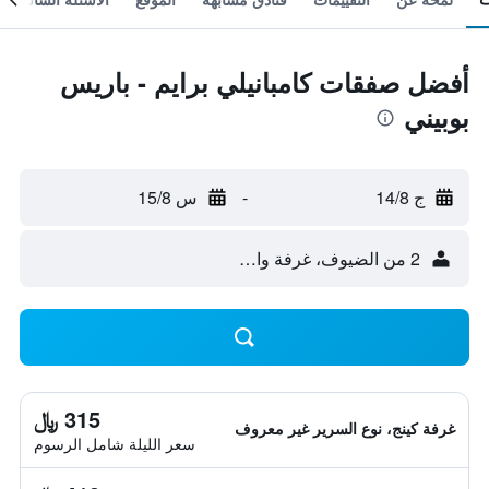
أفضل صفقات كامبانيلي برايم - باريس
بوبيني
ج 14/8
-
س 15/8
2 من الضيوف، غرفة واحدة
315 ﷼
غرفة كينج، نوع السرير غير معروف
سعر الليلة شامل الرسوم