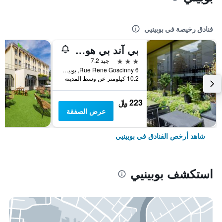
فنادق رخيصة في بوبينيي
بي آند بي هوتل باريس إيس بوبيني
3 نجوم
جيد 7.2
6 Rue Rene Goscinny, بوبينيي, إقليم سين سان دوني, فرنسا
10.2 كيلومتر عن وسط المدينة
223 ﷼
عرض الصفقة
شاهد أرخص الفنادق في بوبينيي
استكشف بوبينيي