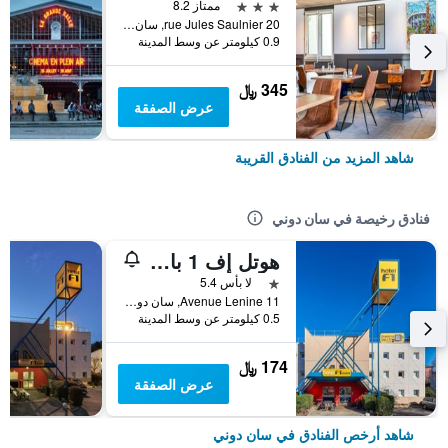
3 نجوم
ممتاز 8.2
20 rue Jules Saulnier, سان دوني, إقليم سين سان دوني, فرنسا
0.9 كيلومتر عن وسط المدينة
345 ﷼
عرض الصفقة
شاهد المزيد من الفنادق القريبة
فنادق رخيصة في سان دوني
هوتل إف 1 باريس سانت دينيس يونيفرستي
نجمة واحدة
لا بأس 5.4
11 Avenue Lenine, سان دوني, إقليم سين سان دوني, فرنسا
0.5 كيلومتر عن وسط المدينة
174 ﷼
عرض الصفقة
شاهد أرخص الفنادق في سان دوني