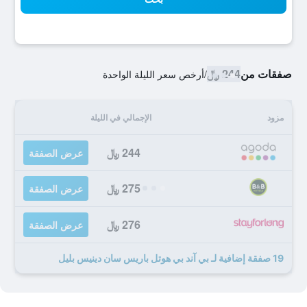
صفقات من
244 ﷼
/
أرخص سعر الليلة الواحدة
مزود
الإجمالي في الليلة
244 ﷼
عرض الصفقة
275 ﷼
عرض الصفقة
276 ﷼
عرض الصفقة
19 صفقة إضافية لـ بي آند بي هوتل باريس سان دينيس بليل