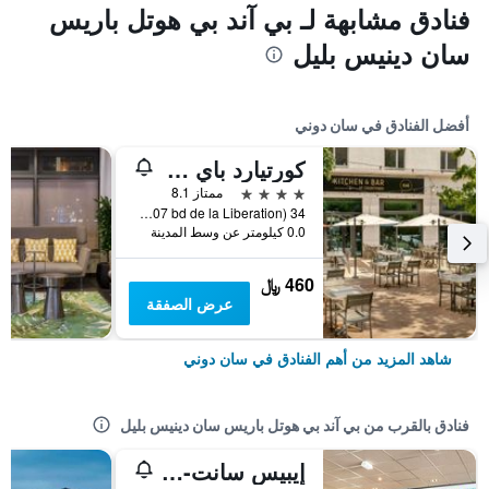
فنادق مشابهة لـ بي آند بي هوتل باريس
سان دينيس بليل
أفضل الفنادق في سان دوني
كورتيارد باي ماريوت باريس سانت دينيس
4 نجوم
ممتاز 8.1
34 bd de la Liberation, Zac Pleyel, (Gps adress: 107 bd de la Liberation), سان دوني, إقليم سين سان دوني, فرنسا
0.0 كيلومتر عن وسط المدينة
460 ﷼
عرض الصفقة
شاهد المزيد من أهم الفنادق في سان دوني
فنادق بالقرب من بي آند بي هوتل باريس سان دينيس بليل
إيبيس سانت- دينيس ستيد كويست