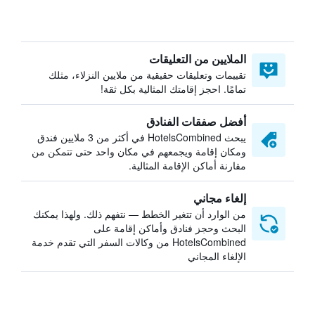
الملايين من التعليقات
تقييمات وتعليقات حقيقية من ملايين النزلاء، مثلك
تمامًا. احجز إقامتك المثالية بكل ثقة!
أفضل صفقات الفنادق
يبحث HotelsCombined في أكثر من 3 ملايين فندق
ومكان إقامة ويجمعهم في مكان واحد حتى تتمكن من
مقارنة أماكن الإقامة المثالية.
إلغاء مجاني
من الوارد أن تتغير الخطط — نتفهم ذلك. ولهذا يمكنك
البحث وحجز فنادق وأماكن إقامة على
HotelsCombined من وكالات السفر التي تقدم خدمة
الإلغاء المجاني