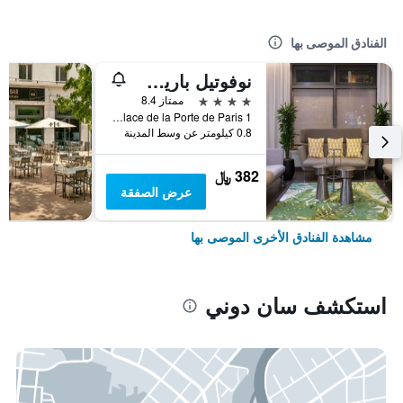
الفنادق الموصى بها
نوفوتيل باريس ستيد باسيليك
4 نجوم
ممتاز 8.4
1 Place de la Porte de Paris, سان دوني, إقليم سين سان دوني, فرنسا
0.8 كيلومتر عن وسط المدينة
382 ﷼
عرض الصفقة
مشاهدة الفنادق الأخرى الموصى بها
استكشف سان دوني