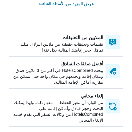
عرض المزيد من الأسئلة الشائعة
الملايين من التعليقات
تقييمات وتعليقات حقيقية من ملايين النزلاء، مثلك
تمامًا. احجز إقامتك المثالية بكل ثقة!
أفضل صفقات الفنادق
يبحث HotelsCombined في أكثر من 3 ملايين فندق
ومكان إقامة ويجمعهم في مكان واحد حتى تتمكن من
مقارنة أماكن الإقامة المثالية.
إلغاء مجاني
من الوارد أن تتغير الخطط — نتفهم ذلك. ولهذا يمكنك
البحث وحجز فنادق وأماكن إقامة على
HotelsCombined من وكالات السفر التي تقدم خدمة
الإلغاء المجاني