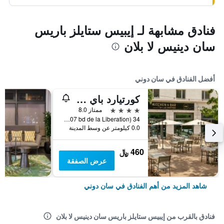
فنادق مشابهة لـ إيبيس ستايلز باريس
سان دينيس لا بلان
أفضل الفنادق في سان دوني
كورتيارد باي ماريوت باريس سانت دينيس
4 نجوم
ممتاز 8.0
34 bd de la Liberation, Zac Pleyel, (Gps adress: 107 bd de la Liberation), سان دوني, إقليم سين سان دوني, فرنسا
0.0 كيلومتر عن وسط المدينة
460 ﷼
عرض الصفقة
شاهد المزيد من أهم الفنادق في سان دوني
فنادق بالقرب من إيبيس ستايلز باريس سان دينيس لا بلان