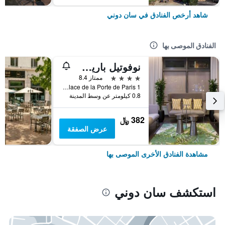
شاهد أرخص الفنادق في سان دوني
الفنادق الموصى بها
نوفوتيل باريس ستيد باسيليك
4 نجوم
ممتاز 8.4
1 Place de la Porte de Paris, سان دوني, إقليم سين سان دوني, فرنسا
0.8 كيلومتر عن وسط المدينة
382 ﷼
عرض الصفقة
مشاهدة الفنادق الأخرى الموصى بها
استكشف سان دوني