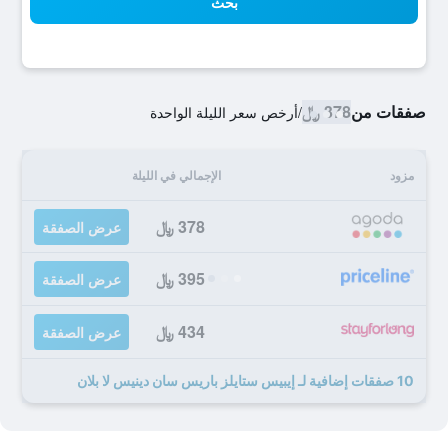
بحث
صفقات من
378 ﷼
/
أرخص سعر الليلة الواحدة
مزود
الإجمالي في الليلة
378 ﷼
عرض الصفقة
395 ﷼
عرض الصفقة
434 ﷼
عرض الصفقة
10 صفقات إضافية لـ إيبيس ستايلز باريس سان دينيس لا بلان