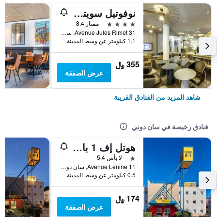
نوفوتيل سويتس باريس ستاد دو فرانس
4 نجوم
ممتاز 8.4
31 Avenue Jules Rimet, سان دوني, إقليم سين سان دوني, فرنسا
1.1 كيلومتر عن وسط المدينة
355 ﷼
عرض الصفقة
شاهد المزيد من الفنادق القريبة
فنادق رخيصة في سان دوني
هوتل إف 1 باريس سانت دينيس يونيفرستي
نجمة واحدة
لا بأس 5.4
11 Avenue Lenine, سان دوني, إقليم سين سان دوني, فرنسا
0.5 كيلومتر عن وسط المدينة
174 ﷼
عرض الصفقة