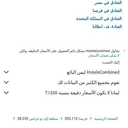
الفنادق في مصر
الفنادق في فرنسا
الفنادق في المملكة المتحدة
الفنادق في إيطاليا
الفنادق في تايلاند
*
يحاول HotelsCombined بشكل دائم الحصول على الأسعار الدقيقة، ولكن
لا يمكن ضمان الأسعار
.
إليك السبب:
HotelsCombined ليس البائع
نقوم بتجميع الكثير من البيانات لك
لماذا لا تكون الأسعار دقيقة بنسبة 100٪؟
الصفحة الرئيسية
فرنسا
552,112
منطقة إيل دو فرانس
38,230