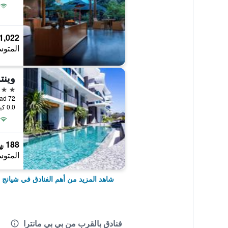
1,022 ﷼
المتوس
5 نجوم
0.0 كيلومتر عن وسط المدينة
188 ﷼
المتوس
شاهد المزيد من أهم الفنادق في شيانج 
فنادق بالقرب من بي بي مانترا