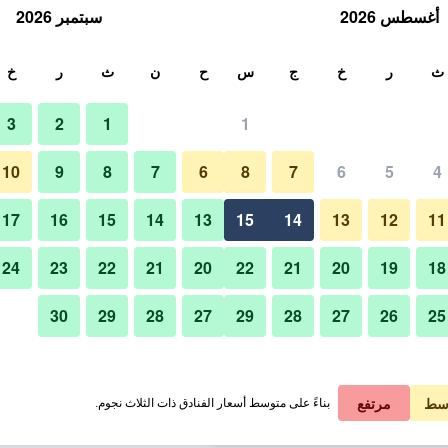
أغسطس 2026
سبتمبر 2026
ث
ث
ر
خ
ج
س
ح
ن
ث
ر
خ
3
2
1
1
 الواحدة
10
9
8
7
6
8
7
6
5
4
آخر
لي في الليلة
17
16
15
14
13
15
14
13
12
11
 ﷼
عرض الصفقة
24
23
22
21
20
22
21
20
19
18
30
29
28
27
29
28
27
26
25
صور لـ بي بي مانترا
 ﷼
عرض الصفقة
 ﷼
عرض الصفقة
سط
مرتفع
بناءً على متوسط أسعار الفنادق ذات الثلاث نجوم.