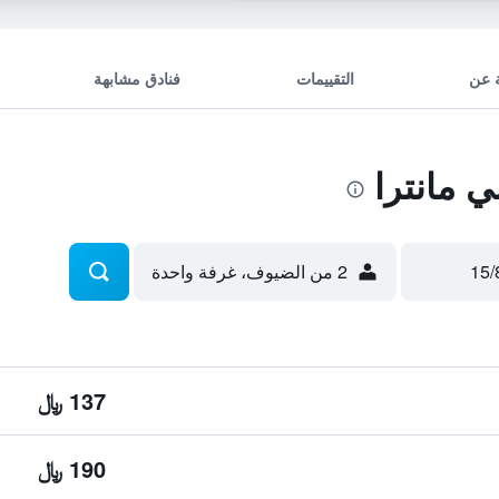
 عن
التقييمات
فنادق مشابهة
 مانترا
2 من الضيوف، غرفة واحدة
137 ﷼
190 ﷼