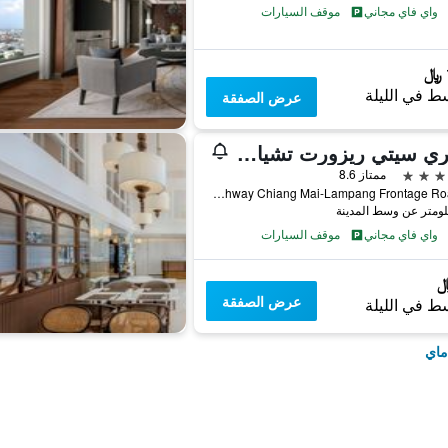
واي فاي مجاني
موقف السيارات
ط في الليلة
عرض الصفقة
وينتري سيتي ريزورت تشيانغ ماي
ممتاز 8.6
72 Highway Chiang Mai-Lampang Frontage Road, شيانج ماي, تايلاند
واي فاي مجاني
موقف السيارات
عرض الصفقة
ط في الليلة
ماي