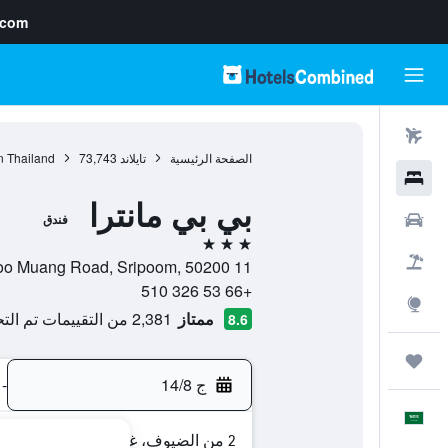
.com
رحلات طيران
الصفحة الرئيسية
تايلاند
73,743
n Thailand
فنادق
بي بي مانترا
سيارات
فندق
3 نجوم
حزم العروض
11 Soi 7 Moo Muang Road, Sripoom, 50200, شيانج ماي, محافظة شيانغ ماي, تايلاند
+66 53 326 510
استكشاف
ممتاز
2,381 من التقييمات تم التحقق منها
8.6
رحلات
ج 14/8
-
العَرَبِيَّة
2 من الضيوف، غرفة واحدة