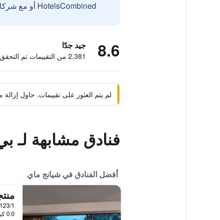
HotelsCombined أو مع شركائنا الخارجيين الموثوقين.
8.6
جيد جدًا
2,381 من التقييمات تم التحقق منها
لم يتم العثور على تقييمات. حاول إزال
فنادق مشابهة لـ بي
أفضل الفنادق في شيانج ماي
منتج
0.0 كيلومتر عن وسط المدينة