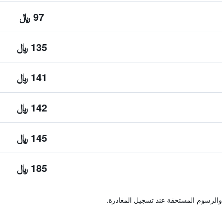
97 ﷼
135 ﷼
141 ﷼
142 ﷼
145 ﷼
185 ﷼
والرسوم المستحقة عند تسجيل المغادرة.