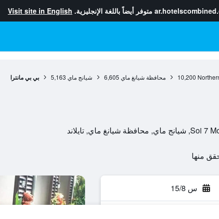
ar.hotelscombined
متوفر أيضاً باللغة الإنجليزية.
Visit site in English
Norther
10,200
محافظة شيانغ ماي
6,605
شيانج ماي
5,163
بي بي مانترا
س 15/8