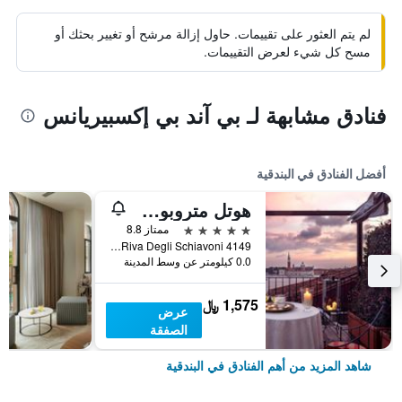
لم يتم العثور على تقييمات. حاول إزالة مرشح أو تغيير بحثك أو
مسح كل شيء لعرض التقييمات.
فنادق مشابهة لـ بي آند بي إكسبيريانس
أفضل الفنادق في البندقية
هوتل متروبول فينيتسيا
5 نجوم
ممتاز 8.8
Riva Degli Schiavoni 4149, البندقية, فينيتو, إيطاليا
0.0 كيلومتر عن وسط المدينة
1,575 ﷼
عرض
الصفقة
شاهد المزيد من أهم الفنادق في البندقية