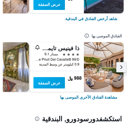
عرض الصفقة
شاهد أرخص الفنادق في البندقية
الفنادق الموصى بها
ذا فينيس تايمز هوتل، فينيت كوليكش باي آيتش جي
4 نجوم
ممتاز 9.1
Calle Priuli Dei Cavalletti 99/D, البندقية, فينيتو, إيطاليا
0.9 كيلومتر عن وسط المدينة
988 ﷼
عرض الصفقة
مشاهدة الفنادق الأخرى الموصى بها
استكشفدورسودورو, البندقية