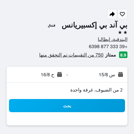
بي آند بي إكسبيريانس
فندق
2 نجمتين
البندقية، إيطاليا
+39 333 877 6398
ممتاز
750 من التقييمات تم التحقق منها
8.9
س 15/8
-
ح 16/8
2 من الضيوف، غرفة واحدة
بحث