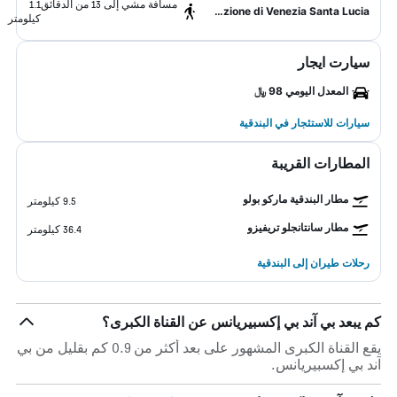
مسافة مشي إلى 13 من الدقائق
1.1
Stazione di Venezia Santa Lucia
كيلومتر
سيارت ايجار
المعدل اليومي 98 ﷼
سيارات للاستئجار في البندقية
المطارات القريبة
مطار البندقية ماركو بولو
9.5 كيلومتر
مطار سانتانجلو تريفيزو
36.4 كيلومتر
رحلات طيران إلى البندقية
كم يبعد بي آند بي إكسبيريانس عن القناة الكبرى؟
يقع القناة الكبرى المشهور على بعد أكثر من 0.9 كم بقليل من بي
آند بي إكسبيريانس.