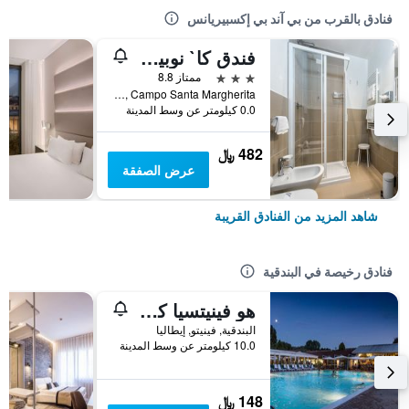
فنادق بالقرب من بي آند بي إكسبيريانس
فندق كا` نوبيل كورنر
3 نجوم
ممتاز 8.8
Dorsoduro 2931, Campo Santa Margherita, البندقية, فينيتو, إيطاليا
0.0 كيلومتر عن وسط المدينة
482 ﷼
عرض الصفقة
شاهد المزيد من الفنادق القريبة
فنادق رخيصة في البندقية
هو فينيتسيا كامبنج إن تاون
البندقية, فينيتو, إيطاليا
10.0 كيلومتر عن وسط المدينة
148 ﷼