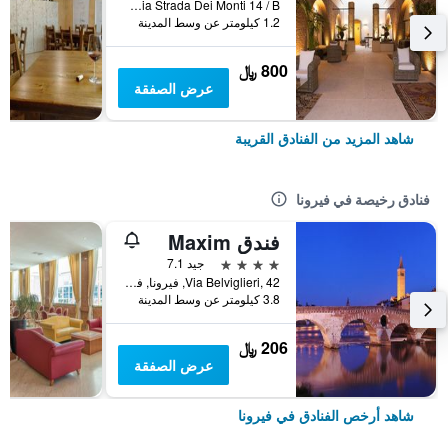
Via Strada Dei Monti 14 / B, فيرونا, فينيتو, إيطاليا
1.2 كيلومتر عن وسط المدينة
800 ﷼
عرض الصفقة
شاهد المزيد من الفنادق القريبة
فنادق رخيصة في فيرونا
فندق Maxim
4 نجوم
جيد 7.1
Via Belviglieri, 42, فيرونا, فينيتو, إيطاليا
3.8 كيلومتر عن وسط المدينة
206 ﷼
عرض الصفقة
شاهد أرخص الفنادق في فيرونا