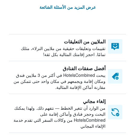
عرض المزيد من الأسئلة الشائعة
الملايين من التعليقات
تقييمات وتعليقات حقيقية من ملايين النزلاء، مثلك
تمامًا. احجز إقامتك المثالية بكل ثقة!
أفضل صفقات الفنادق
يبحث HotelsCombined في أكثر من 3 ملايين فندق
ومكان إقامة ويجمعهم في مكان واحد حتى تتمكن من
مقارنة أماكن الإقامة المثالية.
إلغاء مجاني
من الوارد أن تتغير الخطط — نتفهم ذلك. ولهذا يمكنك
البحث وحجز فنادق وأماكن إقامة على
HotelsCombined من وكالات السفر التي تقدم خدمة
الإلغاء المجاني