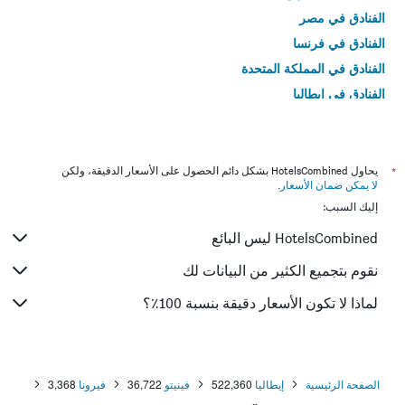
الفنادق في مصر
الفنادق في فرنسا
الفنادق في المملكة المتحدة
الفنادق في إيطاليا
الفنادق في تايلاند
*
يحاول HotelsCombined بشكل دائم الحصول على الأسعار الدقيقة، ولكن
لا يمكن ضمان الأسعار
.
إليك السبب:
HotelsCombined ليس البائع
نقوم بتجميع الكثير من البيانات لك
لماذا لا تكون الأسعار دقيقة بنسبة 100٪؟
الصفحة الرئيسية
إيطاليا
522,360
فينيتو
36,722
فيرونا
3,368