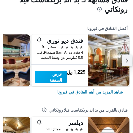
رونكاتي
أفضل الفنادق في فيرونا
فندق ديو توري
5 نجوم
ممتاز 9.1
Piazza Sant Anastasia 4, فيرونا, فينيتو, إيطاليا
0.0 كيلومتر عن وسط المدينة
1,229 ﷼
عرض
الصفقة
شاهد المزيد من أهم الفنادق في فيرونا
فنادق بالقرب من بد آند بريكفاست فيلا رونكاتي
ديلسر
4 نجوم
ممتاز 9.3