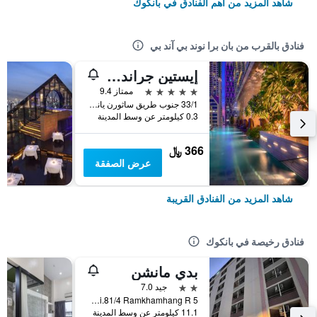
شاهد المزيد من أهم الفنادق في بانكوك
فنادق بالقرب من بان برا نوند بي آند بي
إيستين جراند هوتل ساثورن بانكوك
5 نجوم
ممتاز 9.4
33/1 جنوب طريق ساثورن ياناوا, ساثورن, بانكوك, تايلاند
0.3 كيلومتر عن وسط المدينة
366 ﷼
عرض الصفقة
شاهد المزيد من الفنادق القريبة
فنادق رخيصة في بانكوك
بدي مانشن
2 نجمتين
جيد 7.0
5 Soi.81/4 Ramkhamhang R., بانكوك, تايلاند
11.1 كيلومتر عن وسط المدينة