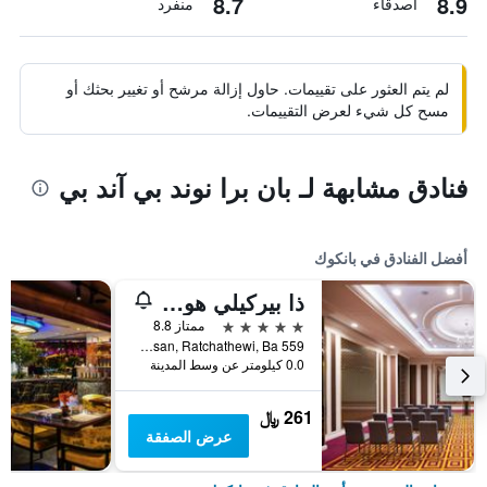
8.7
8.9
أصدقاء
منفرد
لم يتم العثور على تقييمات. حاول إزالة مرشح أو تغيير بحثك أو
مسح كل شيء لعرض التقييمات.
فنادق مشابهة لـ بان برا نوند بي آند بي
أفضل الفنادق في بانكوك
ذا بيركيلي هوتل براتونام
5 نجوم
ممتاز 8.8
559 Ratcharaprarop Rd., Makkasan, Ratchathewi, Ba, بانكوك, تايلاند
0.0 كيلومتر عن وسط المدينة
261 ﷼
عرض الصفقة