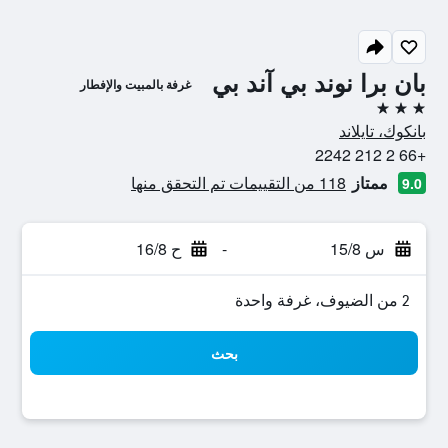
بان برا نوند بي آند بي
غرفة بالمبيت والإفطار
3 نجوم
بانكوك، تايلاند
+66 2 212 2242
ممتاز
118 من التقييمات تم التحقق منها
9.0
س 15/8
-
ح 16/8
2 من الضيوف، غرفة واحدة
بحث