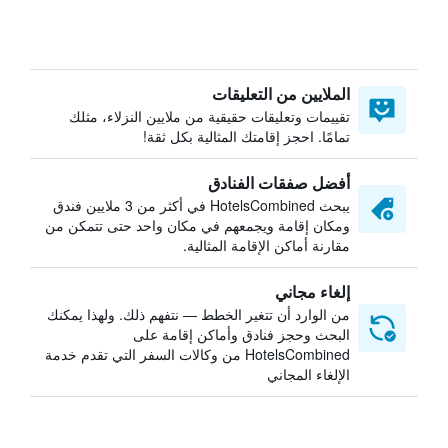
الملايين من التعليقات
تقييمات وتعليقات حقيقية من ملايين النزلاء، مثلك
تمامًا. احجز إقامتك المثالية بكل ثقة!
أفضل صفقات الفنادق
يبحث HotelsCombined في أكثر من 3 ملايين فندق
ومكان إقامة ويجمعهم في مكان واحد حتى تتمكن من
مقارنة أماكن الإقامة المثالية.
إلغاء مجاني
من الوارد أن تتغير الخطط — نتفهم ذلك. ولهذا يمكنك
البحث وحجز فنادق وأماكن إقامة على
HotelsCombined من وكالات السفر التي تقدم خدمة
الإلغاء المجاني