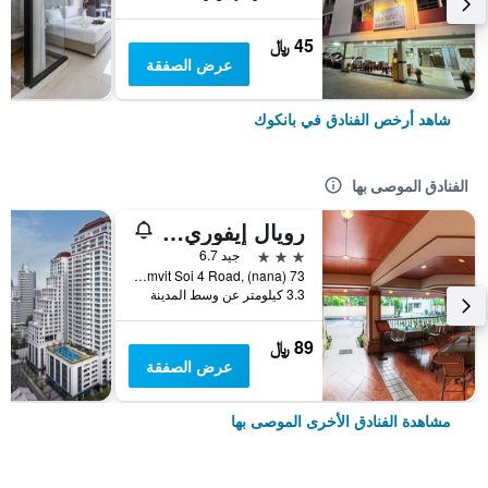
45 ﷼
عرض الصفقة
شاهد أرخص الفنادق في بانكوك
الفنادق الموصى بها
رويال إيفوري سوكومفيت نانا
3 نجوم
جيد 6.7
73 Sukhumvit Soi 4 Road, (nana), بانكوك, تايلاند
3.3 كيلومتر عن وسط المدينة
89 ﷼
عرض الصفقة
مشاهدة الفنادق الأخرى الموصى بها