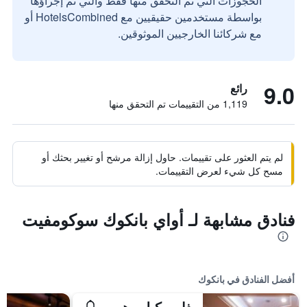
الحجوزات التي تم التحقق منها فقط والتي تم إجراؤها
بواسطة مستخدمين حقيقيين مع HotelsCombined أو
مع شركائنا الخارجيين الموثوقين.
9.0
رائع
1,119 من التقييمات تم التحقق منها
لم يتم العثور على تقييمات. حاول إزالة مرشح أو تغيير بحثك أو
مسح كل شيء لعرض التقييمات.
فنادق مشابهة لـ أواي بانكوك سوكومفيت
أفضل الفنادق في بانكوك
ذا بيركيلي هوتل براتونام