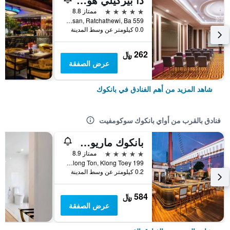
5 نجوم
ممتاز 8.8
559 Ratcharaprarop Rd., Makkasan, Ratchathewi, Ba, بانكوك, تايلاند
0.0 كيلومتر عن وسط المدينة
262 ﷼
عرض الصفقة
شاهد المزيد من أهم الفنادق في بانكوك
فنادق بالقرب من أواي بانكوك سوكومفيت
بانكوك ماريوت ماركيز كوينز بارك
5 نجوم
ممتاز 8.9
199 Sukhumvit Soi 22, Klong Ton, Klong Toey, بانكوك, تايلاند
0.2 كيلومتر عن وسط المدينة
584 ﷼
عرض الصفقة