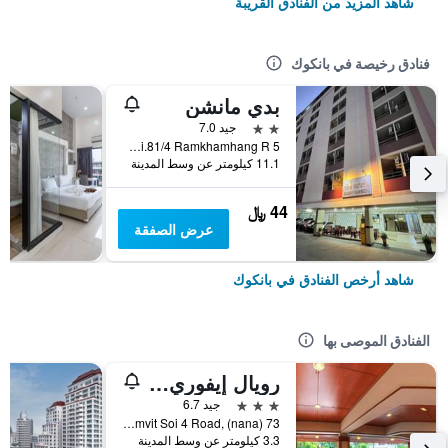
شاهد المزيد من الفنادق القريبة
فنادق رخيصة في بانكوك
بدي مانشن
2 نجمتين
جيد 7.0
5 Soi.81/4 Ramkhamhang R., بانكوك, تايلاند
11.1 كيلومتر عن وسط المدينة
44 ﷼
عرض الصفقة
شاهد أرخص الفنادق في بانكوك
الفنادق الموصى بها
رويال إيفوري سوكومفيت نانا
3 نجوم
جيد 6.7
73 Sukhumvit Soi 4 Road, (nana), بانكوك, تايلاند
3.3 كيلومتر عن وسط المدينة