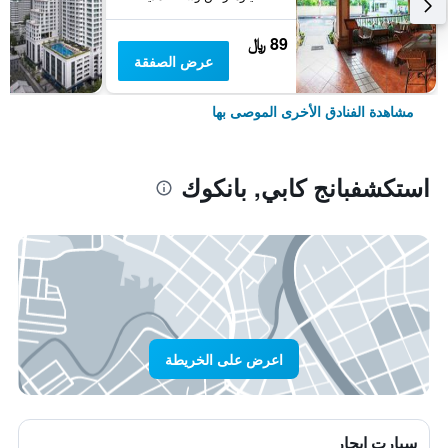
89 ﷼
عرض الصفقة
مشاهدة الفنادق الأخرى الموصى بها
استكشفبانج كابي, بانكوك
اعرض على الخريطة
سيارت ايجار