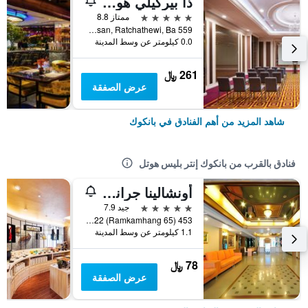
ذا بيركيلي هوتل براتونام
5 نجوم
ممتاز 8.8
559 Ratcharaprarop Rd., Makkasan, Ratchathewi, Ba, بانكوك, تايلاند
0.0 كيلومتر عن وسط المدينة
261 ﷼
عرض الصفقة
شاهد المزيد من أهم الفنادق في بانكوك
فنادق بالقرب من بانكوك إنتر بليس هوتل
أونشالينا جراند هوتل
5 نجوم
جيد 7.9
453 Lad Prao122 (Ramkamhang 65), بانكوك, تايلاند
1.1 كيلومتر عن وسط المدينة
78 ﷼
عرض الصفقة