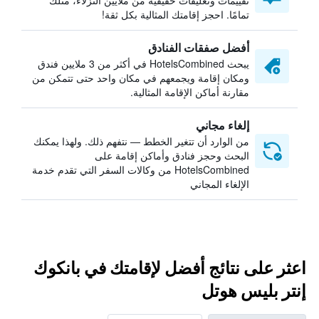
تقييمات وتعليقات حقيقية من ملايين النزلاء، مثلك
تمامًا. احجز إقامتك المثالية بكل ثقة!
أفضل صفقات الفنادق
يبحث HotelsCombined في أكثر من 3 ملايين فندق
ومكان إقامة ويجمعهم في مكان واحد حتى تتمكن من
مقارنة أماكن الإقامة المثالية.
إلغاء مجاني
من الوارد أن تتغير الخطط — نتفهم ذلك. ولهذا يمكنك
البحث وحجز فنادق وأماكن إقامة على
HotelsCombined من وكالات السفر التي تقدم خدمة
الإلغاء المجاني
اعثر على نتائج أفضل لإقامتك في بانكوك
إنتر بليس هوتل