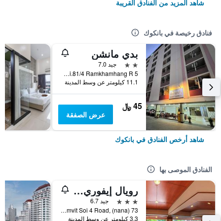
شاهد المزيد من الفنادق القريبة
فنادق رخيصة في بانكوك
بدي مانشن
2 نجمتين
جيد 7.0
5 Soi.81/4 Ramkhamhang R., بانكوك, تايلاند
11.1 كيلومتر عن وسط المدينة
45 ﷼
عرض الصفقة
شاهد أرخص الفنادق في بانكوك
الفنادق الموصى بها
رويال إيفوري سوكومفيت نانا
3 نجوم
جيد 6.7
73 Sukhumvit Soi 4 Road, (nana), بانكوك, تايلاند
3.3 كيلومتر عن وسط المدينة