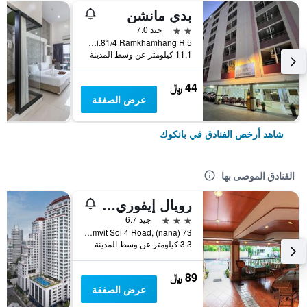
بدي مانشن
2 نجمتين
جيد 7.0
5 Soi.81/4 Ramkhamhang R., بانكوك, تايلاند
11.1 كيلومتر عن وسط المدينة
44 ﷼
عرض الصفقة
شاهد أرخص الفنادق في بانكوك
الفنادق الموصى بها
رويال إيفوري سوكومفيت نانا
3 نجوم
جيد 6.7
73 Sukhumvit Soi 4 Road, (nana), بانكوك, تايلاند
3.3 كيلومتر عن وسط المدينة
89 ﷼
عرض الصفقة