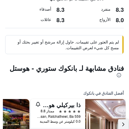
8.3
8.3
منفرد
أصدقاء
8.3
8.0
الأزواج
عائلات
لم يتم العثور على تقييمات. حاول إزالة مرشح أو تغيير بحثك أو
مسح كل شيء لعرض التقييمات.
فنادق مشابهة لـ بانكوك ستوري - هوستل
أفضل الفنادق في بانكوك
ذا بيركيلي هوتل براتونام
5 نجوم
ممتاز 8.8
559 Ratcharaprarop Rd., Makkasan, Ratchathewi, Ba, بانكوك, تايلاند
0.0 كيلومتر عن وسط المدينة