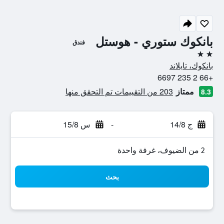
بانكوك ستوري - هوستل
فندق
2 نجمتين
بانكوك، تايلاند
+66 2 235 6697
ممتاز
203 من التقييمات تم التحقق منها
8.3
ج 14/8
-
س 15/8
2 من الضيوف، غرفة واحدة
بحث