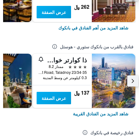
262 ﷼
عرض الصفقة
شاهد المزيد من أهم الفنادق في بانكوك
فنادق بالقرب من بانكوك ستوري - هوستل
ذا كوارتر خوالامفونج باي يو آيتش جي
4 نجوم
ممتاز 8.2
23/34-35 Traimit Road, Taladnoy, بانكوك, تايلاند
0.3 كيلومتر عن وسط المدينة
137 ﷼
عرض الصفقة
شاهد المزيد من الفنادق القريبة
فنادق رخيصة في بانكوك