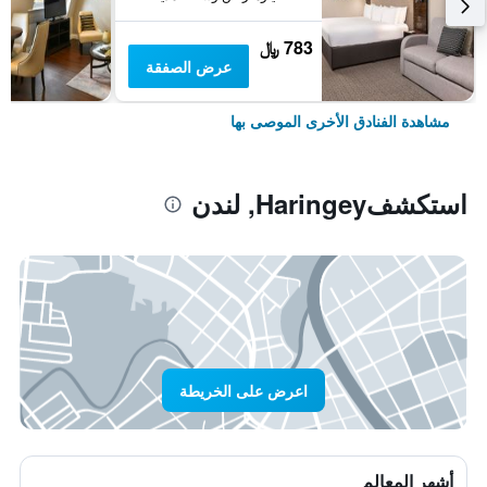
783 ﷼
عرض الصفقة
مشاهدة الفنادق الأخرى الموصى بها
استكشفHaringey, لندن
اعرض على الخريطة
أشهر المعالم