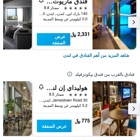
فندق ماريوت لندن بارك لاين
5 نجوم
ممتاز 8.8
140 بارك لين، لندن،, لندن, المملكة المتحدة
0.0 كيلومتر عن وسط المدينة
2,331 ﷼
عرض
الصفقة
شاهد المزيد من أهم الفنادق في لندن
فنادق بالقرب من فندق بيكونزفيلد
هوليداي إن لندن كامدن لوك
4 نجوم
ممتاز 8.5
30 Jamestown Road, لندن, المملكة المتحدة
5.2 كيلومتر عن وسط المدينة
775 ﷼
عرض الصفقة