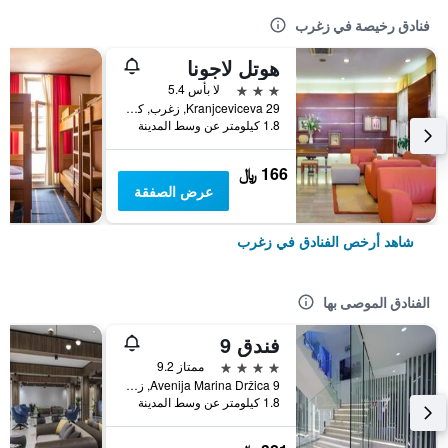
فنادق رخيصة في زغرب
هوتل لاجونا
3 نجوم
لا بأس 5.4
Kranjceviceva 29, زغرب, كرواتيا
1.8 كيلومتر عن وسط المدينة
166 ﷼
عرض الصفقة
شاهد أرخص الفنادق في زغرب
الفنادق الموصى بها
فندق 9
4 نجوم
ممتاز 9.2
Avenija Marina Držica 9, زغرب, كرواتيا
1.8 كيلومتر عن وسط المدينة