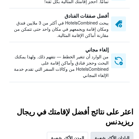
تمامًا. احجز إقامتك المثالية بكل ثقة!
أفضل صفقات الفنادق
يبحث HotelsCombined في أكثر من 3 ملايين فندق
ومكان إقامة ويجمعهم في مكان واحد حتى تتمكن من
مقارنة أماكن الإقامة المثالية.
إلغاء مجاني
من الوارد أن تتغير الخطط — نتفهم ذلك. ولهذا يمكنك
البحث وحجز فنادق وأماكن إقامة على
HotelsCombined من وكالات السفر التي تقدم خدمة
الإلغاء المجاني
اعثر على نتائج أفضل لإقامتك في ريجال
ريزيدنس
البلدان الأكثر شعبية
المدن الأكثر شعبية