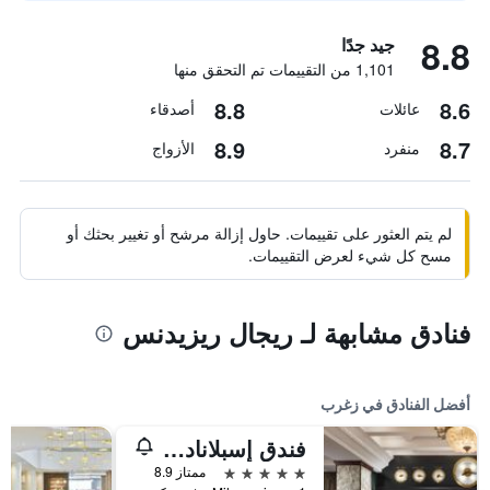
8.8
جيد جدًا
1,101 من التقييمات تم التحقق منها
8.8
8.6
عائلات
أصدقاء
8.9
8.7
منفرد
الأزواج
لم يتم العثور على تقييمات. حاول إزالة مرشح أو تغيير بحثك أو
مسح كل شيء لعرض التقييمات.
فنادق مشابهة لـ ريجال ريزيدنس
أفضل الفنادق في زغرب
فندق إسبلاناده زغرب
5 نجوم
ممتاز 8.9