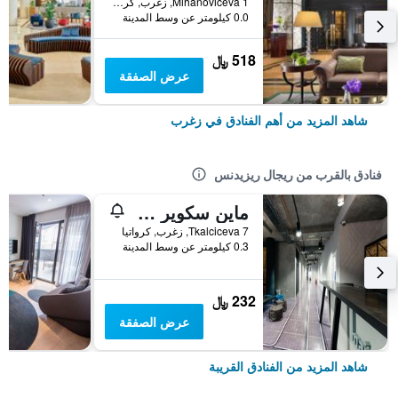
Mihanoviceva 1, زغرب, كرواتيا
0.0 كيلومتر عن وسط المدينة
518 ﷼
عرض الصفقة
شاهد المزيد من أهم الفنادق في زغرب
فنادق بالقرب من ريجال ريزيدنس
ماين سكوير هوستل
Tkalciceva 7, زغرب, كرواتيا
0.3 كيلومتر عن وسط المدينة
232 ﷼
عرض الصفقة
شاهد المزيد من الفنادق القريبة