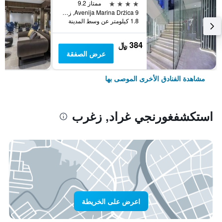
4 نجوم
ممتاز 9.2
Avenija Marina Držica 9, زغرب, كرواتيا
1.8 كيلومتر عن وسط المدينة
384 ﷼
عرض الصفقة
مشاهدة الفنادق الأخرى الموصى بها
استكشفغورنجي غراد, زغرب
اعرض على الخريطة