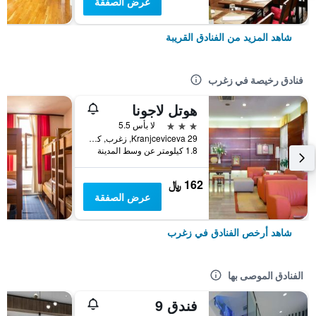
عرض الصفقة
شاهد المزيد من الفنادق القريبة
فنادق رخيصة في زغرب
هوتل لاجونا
3 نجوم
لا بأس 5.5
Kranjceviceva 29, زغرب, كرواتيا
1.8 كيلومتر عن وسط المدينة
162 ﷼
عرض الصفقة
شاهد أرخص الفنادق في زغرب
الفنادق الموصى بها
فندق 9