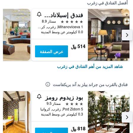
أفضل الفنادق في زغرب
فندق إسبلاناده زغرب
5 نجوم
ممتاز 8.9
Mihanoviceva 1, زغرب, كرواتيا
0.0 كيلومتر عن وسط المدينة
514 ﷼
عرض الصفقة
شاهد المزيد من أهم الفنادق في زغرب
فنادق بالقرب من جراند بيلز بد آند بريكفاست
بود زيدوم رومز
4 نجوم
ممتاز 9.5
Pod Zidom 5, زغرب, كرواتيا
0.3 كيلومتر عن وسط المدينة
818 ﷼