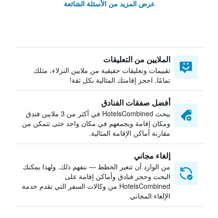
عرض المزيد من الأسئلة الشائعة
الملايين من التعليقات
تقييمات وتعليقات حقيقية من ملايين النزلاء، مثلك
تمامًا. احجز إقامتك المثالية بكل ثقة!
أفضل صفقات الفنادق
يبحث HotelsCombined في أكثر من 3 ملايين فندق
ومكان إقامة ويجمعهم في مكان واحد حتى تتمكن من
مقارنة أماكن الإقامة المثالية.
إلغاء مجاني
من الوارد أن تتغير الخطط — نتفهم ذلك. ولهذا يمكنك
البحث وحجز فنادق وأماكن إقامة على
HotelsCombined من وكالات السفر التي تقدم خدمة
الإلغاء المجاني