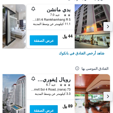
بدي مانشن
2 نجمتين
جيد 7.0
5 Soi.81/4 Ramkhamhang R., بانكوك, تايلاند
11.1 كيلومتر عن وسط المدينة
44 ﷼
عرض الصفقة
شاهد أرخص الفنادق في بانكوك
الفنادق الموصى بها
رويال إيفوري سوكومفيت نانا
3 نجوم
جيد 6.7
73 Sukhumvit Soi 4 Road, (nana), بانكوك, تايلاند
3.3 كيلومتر عن وسط المدينة
89 ﷼
عرض الصفقة