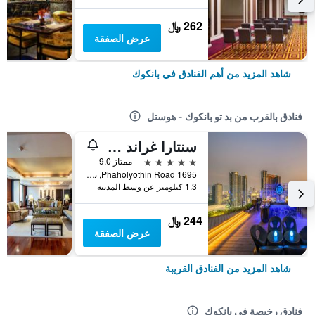
262 ﷼
عرض الصفقة
شاهد المزيد من أهم الفنادق في بانكوك
فنادق بالقرب من بد تو بانكوك - هوستل
سنتارا غراند آت سنترال بلازا لادبراو بانكوك
5 نجوم
ممتاز 9.0
1695 Phaholyothin Road, بانكوك, تايلاند
1.3 كيلومتر عن وسط المدينة
244 ﷼
عرض الصفقة
شاهد المزيد من الفنادق القريبة
فنادق رخيصة في بانكوك