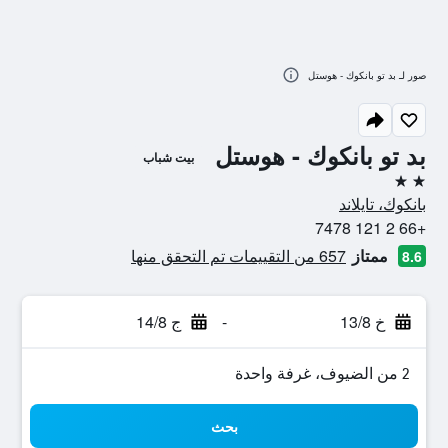
صور لـ بد تو بانكوك - هوستل
بد تو بانكوك - هوستل
بيت شباب
2 نجمتين
بانكوك، تايلاند
+66 2 121 7478
ممتاز
657 من التقييمات تم التحقق منها
8.6
خ 13/8
-
ج 14/8
2 من الضيوف، غرفة واحدة
بحث