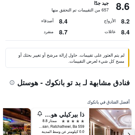
8.6
جيد جدًا
657 من التقييمات تم التحقق منها
8.4
8.2
الأزواج
أصدقاء
8.7
8.4
عائلات
منفرد
لم يتم العثور على تقييمات. حاول إزالة مرشح أو تغيير بحثك أو
مسح كل شيء لعرض التقييمات.
فنادق مشابهة لـ بد تو بانكوك - هوستل
أفضل الفنادق في بانكوك
ذا بيركيلي هوتل براتونام
5 نجوم
ممتاز 8.8
559 Ratcharaprarop Rd., Makkasan, Ratchathewi, Ba, بانكوك, تايلاند
0.0 كيلومتر عن وسط المدينة