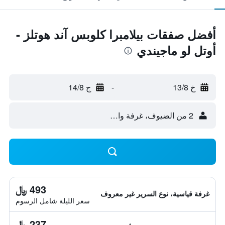
أفضل صفقات بيلامبرا كلوبس آند هوتلز -
أوتل لو ماجيندي
خ 13/8
-
ج 14/8
2 من الضيوف، غرفة واحدة
493 ﷼
غرفة قياسية، نوع السرير غير معروف
سعر الليلة شامل الرسوم
237 ﷼