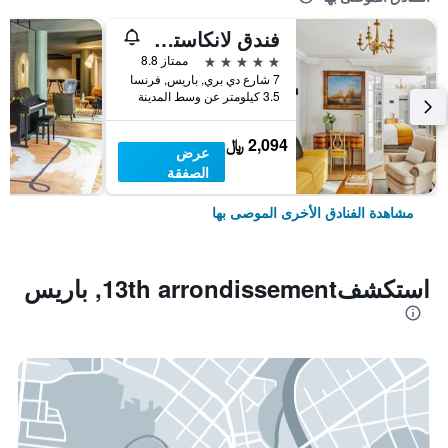
فندق لانكاستر باريس شانزليزيه
5 نجوم
ممتاز 8.8
7 شارع دي بري, باريس, فرنسا
3.5 كيلومتر عن وسط المدينة
2,094 ﷼
عرض
الصفقة
مشاهدة الفنادق الأخرى الموصى بها
استكشف13th arrondissement, باريس