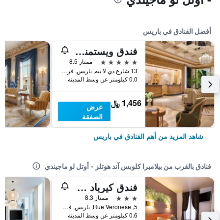
أفضل الفنادق في باريس
فندق ويستمنستر
5 نجوم
ممتاز 8.5
13 شارع دي لا بيه, باريس, فرنسا
0.0 كيلومتر عن وسط المدينة
1,456 ﷼
عرض
الصفقة
شاهد المزيد من أهم الفنادق في باريس
فنادق بالقرب من بيلامبرا كلوبس آند هوتلز - أوتل لو ماجيندي
فندق كيرياد 13 إيتالي غوبلان
3 نجوم
ممتاز 8.3
5, Rue Veronese, باريس, فرنسا
0.6 كيلومتر عن وسط المدينة