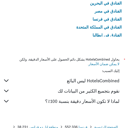
الفنادق في البحرين
الفنادق في مصر
الفنادق في فرنسا
الفنادق في المملكة المتحدة
الفنادق في إيطاليا
الفنادق في تايلاند
*
يحاول HotelsCombined بشكل دائم الحصول على الأسعار الدقيقة، ولكن
لا يمكن ضمان الأسعار
.
إليك السبب:
HotelsCombined ليس البائع
نقوم بتجميع الكثير من البيانات لك
لماذا لا تكون الأسعار دقيقة بنسبة 100٪؟
الصفحة الرئيسية
فرنسا
552,336
منطقة إيل دو فرانس
38,231