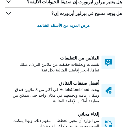
هل يعتبر بيرلور أيربورت إن صديقاً للحيوانات الأليفة؟
هل يوجد مسبح في بيرلور أيربورت إن؟
عرض المزيد من الأسئلة الشائعة
الملايين من التعليقات
تقييمات وتعليقات حقيقية من ملايين النزلاء، مثلك
تمامًا. احجز إقامتك المثالية بكل ثقة!
أفضل صفقات الفنادق
يبحث HotelsCombined في أكثر من 3 ملايين فندق
ومكان إقامة ويجمعهم في مكان واحد حتى تتمكن من
مقارنة أماكن الإقامة المثالية.
إلغاء مجاني
من الوارد أن تتغير الخطط — نتفهم ذلك. ولهذا يمكنك
البحث وحجز فنادق وأماكن إقامة على