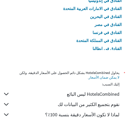
الفنادق في إندونيسيا
الفنادق في الامارات العربية المتحدة
الفنادق في البحرين
الفنادق في مصر
الفنادق في فرنسا
الفنادق في المملكة المتحدة
الفنادق في إيطاليا
الفنادق في تايلاند
*
يحاول HotelsCombined بشكل دائم الحصول على الأسعار الدقيقة، ولكن
لا يمكن ضمان الأسعار
.
إليك السبب:
HotelsCombined ليس البائع
نقوم بتجميع الكثير من البيانات لك
لماذا لا تكون الأسعار دقيقة بنسبة 100٪؟