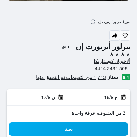
صور لـ بيرلور أيربورت إن
بيرلور أيربورت إن
فندق
4 نجوم
ألاخويلا، كوستاريكا
+506 2431 4414
ممتاز
1,713 من التقييمات تم التحقق منها
8.4
ح 16/8
-
ن 17/8
2 من الضيوف، غرفة واحدة
بحث