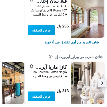
فيلا سان إجناسيو
4 نجوم
ممتاز 8.8
Route 107, ألاخويلا, كوستاريكا
0.0 كيلومتر عن وسط المدينة
236 ﷼
عرض الصفقة
شاهد المزيد من أهم الفنادق في ألاخويلا
فنادق بالقرب من بيرلور أيربورت إن
كازا ماريا آيربورت بيد آند بريكفاست
Rio Segundo DE Alajuela, 300 Metros Norte DE Bodega Ferretereria 7, Mano Derecha Porton Negro, ألاخويلا, كوستاريكا
0.4 كيلومتر عن وسط المدينة
313 ﷼
عرض الصفقة