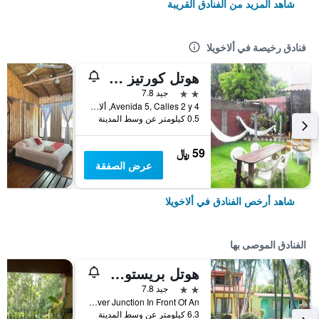
شاهد المزيد من الفنادق القريبة
فنادق رخيصة في ألاخويلا
هوتل كورتيز أزول
2 نجمتين
جيد 7.8
Avenida 5, Calles 2 y 4, ألاخويلا, كوستاريكا
0.5 كيلومتر عن وسط المدينة
59 ﷼
عرض الصفقة
شاهد أرخص الفنادق في ألاخويلا
الفنادق الموصى بها
هوتل بريستول أيروبيرتو
2 نجمتين
جيد 7.8
El Coyol 300m From Flyover Junction In Front Of An, ألاخويلا, كوستاريكا
6.3 كيلومتر عن وسط المدينة