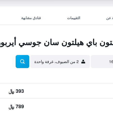
 عن
التقييمات
فنادق مشابهة
ون باي هيلتون سان جوسي أيربو
2 من الضيوف، غرفة واحدة
393 ﷼
789 ﷼