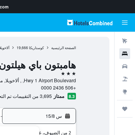
.com
رحلات طيران
الصفحة الرئيسية
كوستاريكا
19,666
ألاخويلا
فنادق
هامبتون باي هيلتو
سيارات
3 نجوم
حزم العروض
Hwy 1 Airport Boulevard, , ألاخويلا, مقاطعة ألاخويلا, كوستاريكا
+506 2436 0000
استكشاف
ممتاز
3,695 من التقييمات تم التحقق منها
8.3
رحلات
س 15/8
-
2 من الضيوف، غرفة واحدة