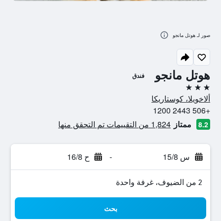
صور لـ هوتل مانجو
هوتل مانجو
فندق
3 نجوم
ألاخويلا، كوستاريكا
+506 2443 1200
ممتاز
1,824 من التقييمات تم التحقق منها
8.2
س 15/8
-
ح 16/8
2 من الضيوف، غرفة واحدة
بحث