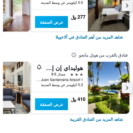
0.0 كيلومتر عن وسط المدينة
277 ﷼
عرض الصفقة
شاهد المزيد من أهم الفنادق في ألاخويلا
فنادق بالقرب من هوتل مانجو
هوليداي إن إكسبرس ان يوزي ك ستا ريكا أيربورا باي آيتش جي
3 نجوم
ممتاز 8.6
1 Km E From Juan Santamaria Airport, ألاخويلا, كوستاريكا
0.2 كيلومتر عن وسط المدينة
410 ﷼
عرض الصفقة
شاهد المزيد من الفنادق القريبة