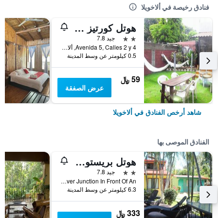
فنادق رخيصة في ألاخويلا
هوتل كورتيز أزول
2 نجمتين
جيد 7.8
Avenida 5, Calles 2 y 4, ألاخويلا, كوستاريكا
0.5 كيلومتر عن وسط المدينة
59 ﷼
عرض الصفقة
شاهد أرخص الفنادق في ألاخويلا
الفنادق الموصى بها
هوتل بريستول أيروبيرتو
2 نجمتين
جيد 7.8
El Coyol 300m From Flyover Junction In Front Of An, ألاخويلا, كوستاريكا
6.3 كيلومتر عن وسط المدينة
333 ﷼