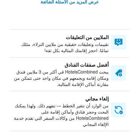
عرض المزيد من الأسئلة الشائعة
الملايين من التعليقات
تقييمات وتعليقات حقيقية من ملايين النزلاء، مثلك
تمامًا. احجز إقامتك المثالية بكل ثقة!
أفضل صفقات الفنادق
يبحث HotelsCombined في أكثر من 3 ملايين فندق
ومكان إقامة ويجمعهم في مكان واحد حتى تتمكن من
مقارنة أماكن الإقامة المثالية.
إلغاء مجاني
من الوارد أن تتغير الخطط — نتفهم ذلك. ولهذا يمكنك
البحث وحجز فنادق وأماكن إقامة على
HotelsCombined من وكالات السفر التي تقدم خدمة
الإلغاء المجاني