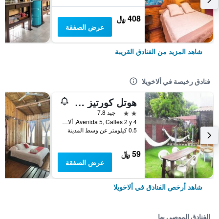
408 ﷼
عرض الصفقة
شاهد المزيد من الفنادق القريبة
فنادق رخيصة في ألاخويلا
هوتل كورتيز أزول
2 نجمتين
جيد 7.8
Avenida 5, Calles 2 y 4, ألاخويلا, كوستاريكا
0.5 كيلومتر عن وسط المدينة
59 ﷼
عرض الصفقة
شاهد أرخص الفنادق في ألاخويلا
الفنادق الموصى بها