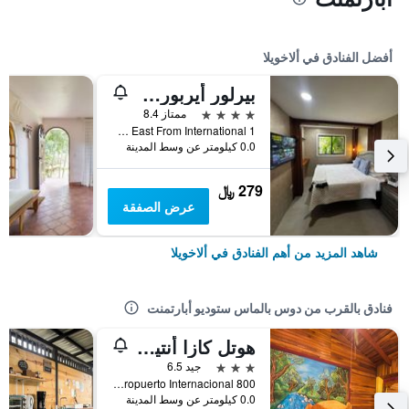
أفضل الفنادق في ألاخويلا
بيرلور أيربورت إن
4 نجوم
ممتاز 8.4
1 Kilometre East From International, ألاخويلا, كوستاريكا
0.0 كيلومتر عن وسط المدينة
279 ﷼
عرض الصفقة
شاهد المزيد من أهم الفنادق في ألاخويلا
فنادق بالقرب من دوس بالماس ستوديو أبارتمنت
هوتل كازا أنتيجوا
3 نجوم
جيد 6.5
800 Metros Este Sjo Aeropuerto Internacional, ألاخويلا, كوستاريكا
0.0 كيلومتر عن وسط المدينة