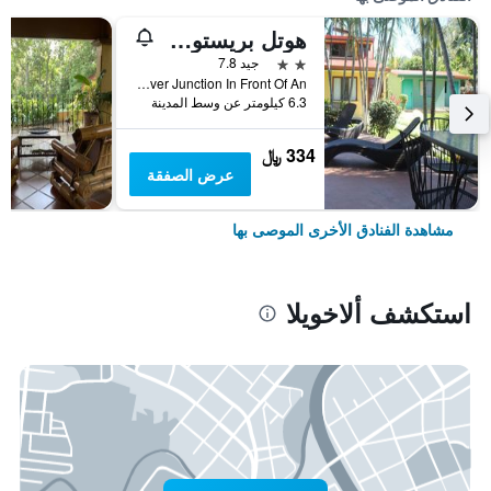
هوتل بريستول أيروبيرتو
2 نجمتين
جيد 7.8
El Coyol 300m From Flyover Junction In Front Of An, ألاخويلا, كوستاريكا
6.3 كيلومتر عن وسط المدينة
334 ﷼
عرض الصفقة
مشاهدة الفنادق الأخرى الموصى بها
استكشف ألاخويلا