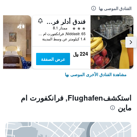
الفنادق الموصى بها
فندق أدلر فرانكفورت
3 نجوم
ممتاز 8.1
Niddastr. 65, فرانكفورت ام ماين, هسه, ألمانيا
1.4 كيلومتر عن وسط المدينة
224 ﷼
عرض الصفقة
مشاهدة الفنادق الأخرى الموصى بها
استكشفFlughafen, فرانكفورت ام
ماين