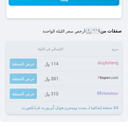
صفقات من
114 ﷼
/
أرخص سعر الليلة الواحدة
مزود
الإجمالي في الليلة
114 ﷼
عرض الصفقة
281 ﷼
عرض الصفقة
315 ﷼
عرض الصفقة
34 صفقة إضافية لـ بست ويسترن هوتل أيربورت فرانكفورت