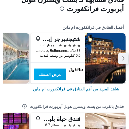
أيربورت فرانكفورت
أفضل الفنادق في فرانكفورت ام ماين
شتيجنبيرجر إيكون فرانكفورتر هوف
5 نجوم
ممتاز 8.5
Am Kaiserplatz, Bethmannstraße 33, فرانكفورت ام ماين, هسه, ألمانيا
0.0 كيلومتر عن وسط المدينة
645 ﷼
عرض الصفقة
شاهد المزيد من أهم الفنادق في فرانكفورت ام ماين
فنادق بالقرب من بست ويسترن هوتل أيربورت فرانكفورت
فندق حياة بليس فرانكفورت إيربورت
4 نجوم
ممتاز 8.7