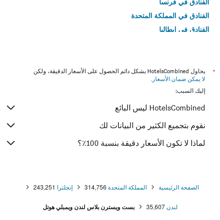
الفنادق في فرنسا
الفنادق في المملكة المتحدة
الفنادق في إيطاليا
الفنادق في تايلاند
*
يحاول HotelsCombined بشكل دائم الحصول على الأسعار الدقيقة، ولكن
لا يمكن ضمان الأسعار
.
إليك السبب:
HotelsCombined ليس البائع
نقوم بتجميع الكثير من البيانات لك
لماذا لا تكون الأسعار دقيقة بنسبة 100٪؟
الصفحة الرئيسية
المملكة المتحدة
314,756
إنجلترا
243,251
لندن
35,607
بست ويسترن بلاس لندن ويمبلي هوتل