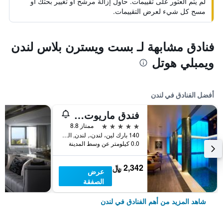
لم يتم العثور على تقييمات. حاول إزالة مرشح أو تغيير بحثك أو
مسح كل شيء لعرض التقييمات.
فنادق مشابهة لـ بست ويسترن بلاس لندن
ويمبلي هوتل
أفضل الفنادق في لندن
فندق ماريوت لندن بارك لاين
5 نجوم
ممتاز 8.8
140 بارك لين، لندن،, لندن, المملكة المتحدة
0.0 كيلومتر عن وسط المدينة
2,342 ﷼
عرض
الصفقة
شاهد المزيد من أهم الفنادق في لندن