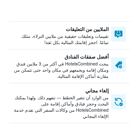
الملايين من التعليقات
تقييمات وتعليقات حقيقية من ملايين النزلاء، مثلك
تمامًا. احجز إقامتك المثالية بكل ثقة!
أفضل صفقات الفنادق
يبحث HotelsCombined في أكثر من 3 ملايين فندق
ومكان إقامة ويجمعهم في مكان واحد حتى تتمكن من
مقارنة أماكن الإقامة المثالية.
إلغاء مجاني
من الوارد أن تتغير الخطط — نتفهم ذلك. ولهذا يمكنك
البحث وحجز فنادق وأماكن إقامة على
HotelsCombined من وكالات السفر التي تقدم خدمة
الإلغاء المجاني