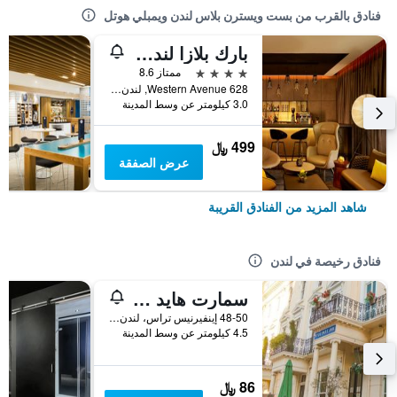
فنادق بالقرب من بست ويسترن بلاس لندن ويمبلي هوتل
بارك بلازا لندن، بارك رويال
4 نجوم
ممتاز 8.6
628 Western Avenue, لندن, المملكة المتحدة
3.0 كيلومتر عن وسط المدينة
499 ﷼
عرض الصفقة
شاهد المزيد من الفنادق القريبة
فنادق رخيصة في لندن
سمارت هايد بارك إن هوستل
48-50 إينفيرنيس تراس، لندن ، المملكة المتحدة, لندن, المملكة المتحدة
4.5 كيلومتر عن وسط المدينة
86 ﷼