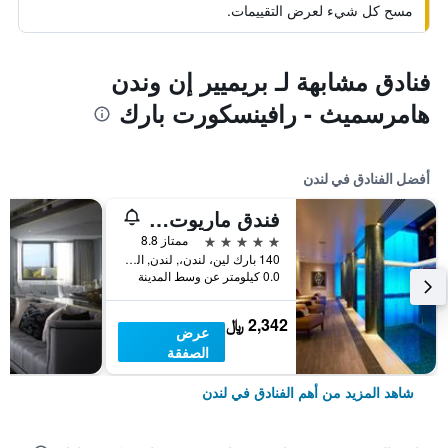
مسح كل شيء لعرض التقييمات.
فنادق مشابهة لـ بريميير إن وندن
هامرسميث - رافينسكورت بارك
أفضل الفنادق في لندن
فندق ماريوت لندن بارك لاين
5 نجوم
ممتاز 8.8
140 بارك لين، لندن،, لندن, المملكة المتحدة
0.0 كيلومتر عن وسط المدينة
2,342 ﷼
عرض
الصفقة
شاهد المزيد من أهم الفنادق في لندن