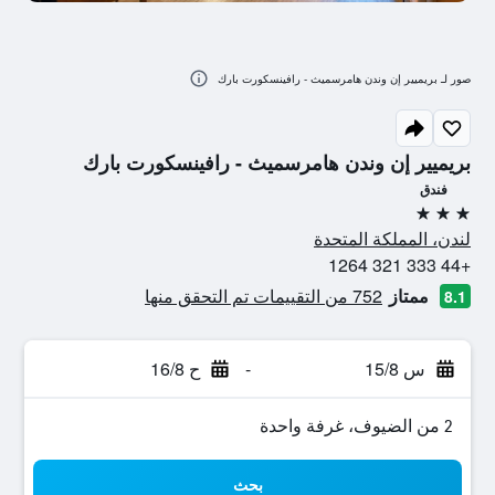
صور لـ بريميير إن وندن هامرسميث - رافينسكورت بارك
بريميير إن وندن هامرسميث - رافينسكورت بارك
فندق
3 نجوم
لندن، المملكة المتحدة
+44 333 321 1264
ممتاز
752 من التقييمات تم التحقق منها
8.1
س 15/8
-
ح 16/8
2 من الضيوف، غرفة واحدة
بحث