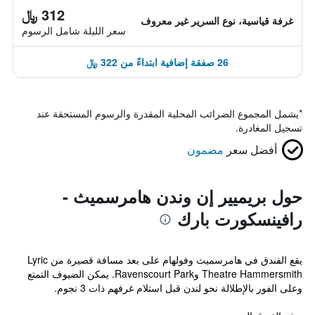
312 ﷼
غرفة قياسية، نوع السرير غير معروف
سعر الليلة شامل الرسوم
26 صفقة إضافية ابتداءً من 322 ﷼
*
يشمل المجموع الضرائب المحلية المقدرة والرسوم المستحقة عند
تسجيل المغادرة.
أفضل سعر
مضمون
حول بريميير إن وندن هامرسميث -
رافينسكورت بارك
يقع الفندق في هامرسميث وفولهام على بعد مسافة قصيرة من Lyric
Theatre Hammersmith وRavenscourt Park. يمكن الضيوف التمتع
وعلى الفور بالإطلالة نحو لندن قبل استلام غرفهم ذات 3 نجوم.