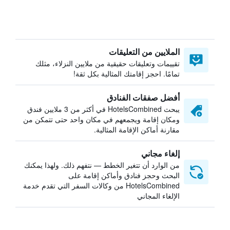
الملايين من التعليقات
تقييمات وتعليقات حقيقية من ملايين النزلاء، مثلك
تمامًا. احجز إقامتك المثالية بكل ثقة!
أفضل صفقات الفنادق
يبحث HotelsCombined في أكثر من 3 ملايين فندق
ومكان إقامة ويجمعهم في مكان واحد حتى تتمكن من
مقارنة أماكن الإقامة المثالية.
إلغاء مجاني
من الوارد أن تتغير الخطط — نتفهم ذلك. ولهذا يمكنك
البحث وحجز فنادق وأماكن إقامة على
HotelsCombined من وكالات السفر التي تقدم خدمة
الإلغاء المجاني