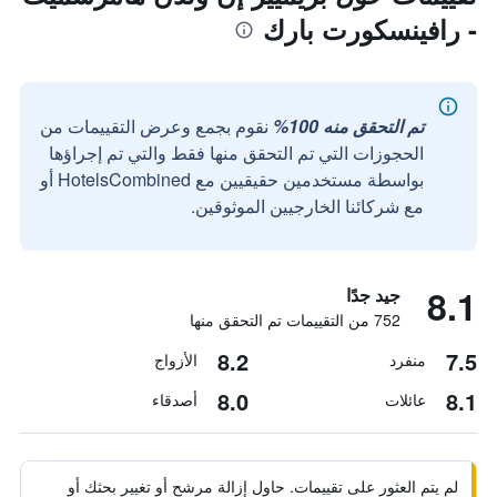
- رافينسكورت بارك
تم التحقق منه 100%
نقوم بجمع وعرض التقييمات من
الحجوزات التي تم التحقق منها فقط والتي تم إجراؤها
بواسطة مستخدمين حقيقيين مع HotelsCombined أو
مع شركائنا الخارجيين الموثوقين.
8.1
جيد جدًا
752 من التقييمات تم التحقق منها
8.2
7.5
منفرد
الأزواج
8.0
8.1
عائلات
أصدقاء
لم يتم العثور على تقييمات. حاول إزالة مرشح أو تغيير بحثك أو