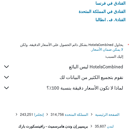
الفنادق في فرنسا
الفنادق في المملكة المتحدة
الفنادق في إيطاليا
الفنادق في تايلاند
*
يحاول HotelsCombined بشكل دائم الحصول على الأسعار الدقيقة، ولكن
لا يمكن ضمان الأسعار
.
إليك السبب:
HotelsCombined ليس البائع
نقوم بتجميع الكثير من البيانات لك
لماذا لا تكون الأسعار دقيقة بنسبة 100٪؟
الصفحة الرئيسية
المملكة المتحدة
314,756
إنجلترا
243,251
لندن
35,607
بريميير إن وندن هامرسميث - رافينسكورت بارك