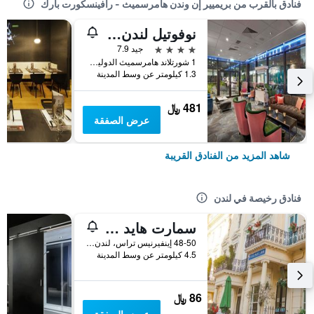
فنادق بالقرب من بريميير إن وندن هامرسميث - رافينسكورت بارك
نوفوتيل لندن ويست
4 نجوم
جيد 7.9
1 شورتلاند هامرسميث الدولية Ctre، هامرسميث، لندن، المملكة المتحدة, لندن, المملكة المتحدة
1.3 كيلومتر عن وسط المدينة
481 ﷼
عرض الصفقة
شاهد المزيد من الفنادق القريبة
فنادق رخيصة في لندن
سمارت هايد بارك إن هوستل
48-50 إينفيرنيس تراس، لندن ، المملكة المتحدة, لندن, المملكة المتحدة
4.5 كيلومتر عن وسط المدينة
86 ﷼