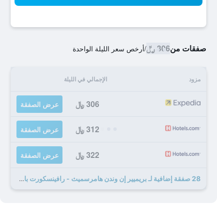
صفقات من
306 ﷼
/
أرخص سعر الليلة الواحدة
مزود
الإجمالي في الليلة
306 ﷼
عرض الصفقة
312 ﷼
عرض الصفقة
322 ﷼
عرض الصفقة
28 صفقة إضافية لـ بريميير إن وندن هامرسميث - رافينسكورت بارك