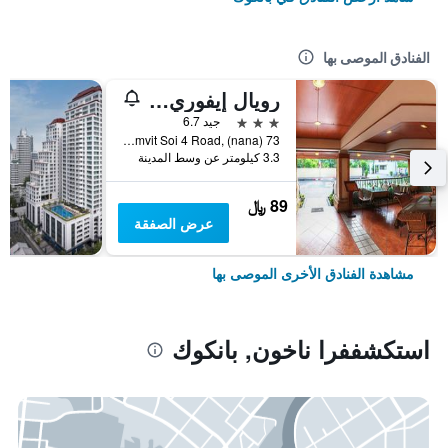
الفنادق الموصى بها
رويال إيفوري سوكومفيت نانا
3 نجوم
جيد 6.7
73 Sukhumvit Soi 4 Road, (nana), بانكوك, تايلاند
3.3 كيلومتر عن وسط المدينة
89 ﷼
عرض الصفقة
مشاهدة الفنادق الأخرى الموصى بها
استكشففرا ناخون, بانكوك