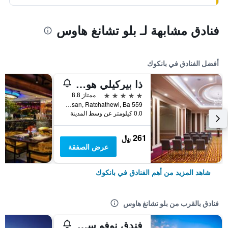
فنادق مشابهة لـ بلو تشانغ هاوس
أفضل الفنادق في بانكوك
ذا بيركيلي هوتل براتونام
5 نجوم
ممتاز 8.8
559 Ratcharaprarop Rd., Makkasan, Ratchathewi, Ba, بانكوك, تايلاند
0.0 كيلومتر عن وسط المدينة
261 ﷼
عرض الصفقة
شاهد المزيد من أهم الفنادق في بانكوك
فنادق بالقرب من بلو تشانغ هاوس
فندق نوفو سيتي