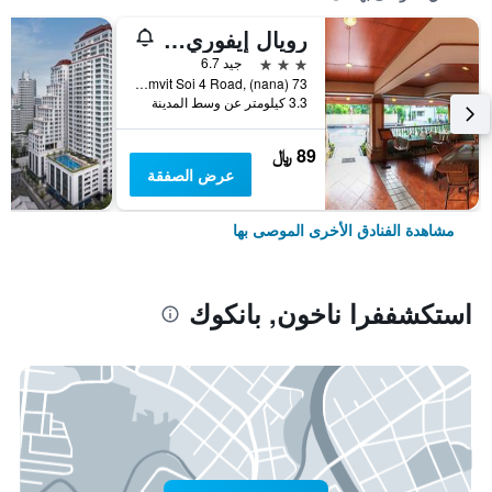
رويال إيفوري سوكومفيت نانا
3 نجوم
جيد 6.7
73 Sukhumvit Soi 4 Road, (nana), بانكوك, تايلاند
3.3 كيلومتر عن وسط المدينة
89 ﷼
عرض الصفقة
مشاهدة الفنادق الأخرى الموصى بها
استكشففرا ناخون, بانكوك