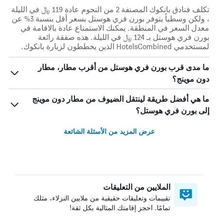
تكلف فنادق بانكوك المصنفة 2 من النجوم عادة 119 ﷼ في الليلة
، ولكن وسطياً يتوفر بورن فري هوستل بسعر أقل بنسبة 3% عن
معدل السعر في المنطقة. يمكنك الاستمتاع عادة بالاقامة في
بورن فري هوستل بـ 124 ﷼ في الليلة. هذه صفقة رائعة
لمستخدمي HotelsCombined الذين يخططون لزيارة بانكوك.
ما مدى قرب بورن فري هوستل من أقرب مطار، مطار
دون موينج؟
ما هي أفضل طريقة لينتقل الضيوف من مطار دون موينج
إلى بورن فري هوستل؟
عرض المزيد من الأسئلة الشائعة
الملايين من التعليقات
تقييمات وتعليقات حقيقية من ملايين النزلاء، مثلك
تمامًا. احجز إقامتك المثالية بكل ثقة!