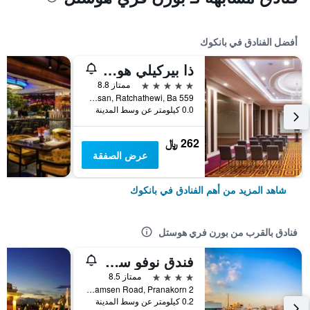
أفضل الفنادق في بانكوك
ذا بيركيلي هوتل براتونام
5 نجوم
ممتاز 8.8
559 Ratcharaprarop Rd., Makkasan, Ratchathewi, Ba, بانكوك, تايلاند
0.0 كيلومتر عن وسط المدينة
262 ﷼
عرض الصفقة
شاهد المزيد من أهم الفنادق في بانكوك
فنادق بالقرب من بورن فري هوستل
فندق نوفو سيتي
4 نجوم
ممتاز 8.5
2 Samsen 2, Samsen Road, Pranakorn, بانكوك, تايلاند
0.2 كيلومتر عن وسط المدينة