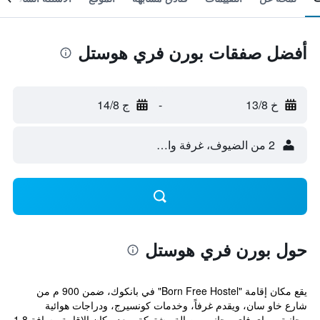
أفضل صفقات بورن فري هوستل
خ 13/8
-
ج 14/8
2 من الضيوف، غرفة واحدة
حول بورن فري هوستل
يقع مكان إقامة "Born Free Hostel" في بانكوك، ضمن 900 م من
شارع خاو سان، ويقدم غرفاً، وخدمات كونسيرج، ودراجات هوائية
مجانية، وواي فاي مجاني، وصالة مشتركة. يبعد مكان الإقامة مسافة 1.8