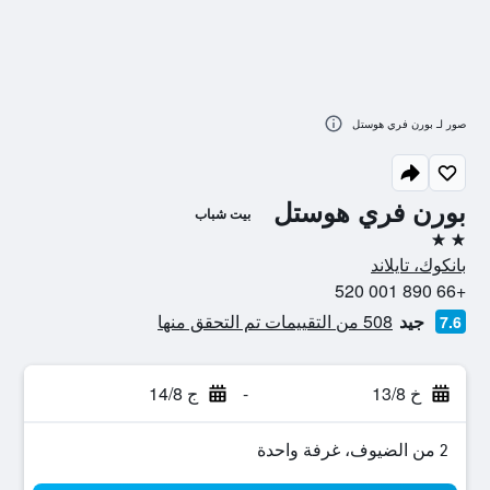
صور لـ بورن فري هوستل
بورن فري هوستل
بيت شباب
2 نجمتين
بانكوك، تايلاند
+66 890 001 520
جيد
508 من التقييمات تم التحقق منها
7.6
خ 13/8
-
ج 14/8
2 من الضيوف، غرفة واحدة