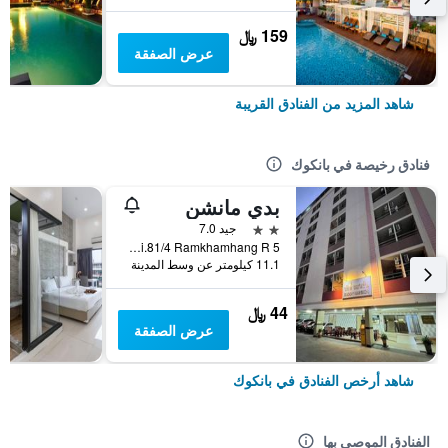
159 ﷼
عرض الصفقة
شاهد المزيد من الفنادق القريبة
فنادق رخيصة في بانكوك
بدي مانشن
2 نجمتين
جيد 7.0
5 Soi.81/4 Ramkhamhang R., بانكوك, تايلاند
11.1 كيلومتر عن وسط المدينة
44 ﷼
عرض الصفقة
شاهد أرخص الفنادق في بانكوك
الفنادق الموصى بها