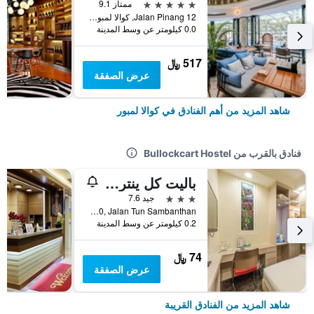
5 نجوم
ممتاز 9.1
12 Jalan Pinang, كوالا لمبور, ماليزيا
0.0 كيلومتر عن وسط المدينة
517 ﷼
عرض الصفقة
شاهد المزيد من أهم الفنادق في كوالا لمبور
فنادق بالقرب من Bullockcart Hostel
باليت كل ينترال ستيشن فورميرلي سكوت هوتل
3 نجوم
جيد 7.6
No. 10, Jalan Tun Sambanthan, كوالا لمبور, ماليزيا
0.2 كيلومتر عن وسط المدينة
74 ﷼
عرض الصفقة
شاهد المزيد من الفنادق القريبة