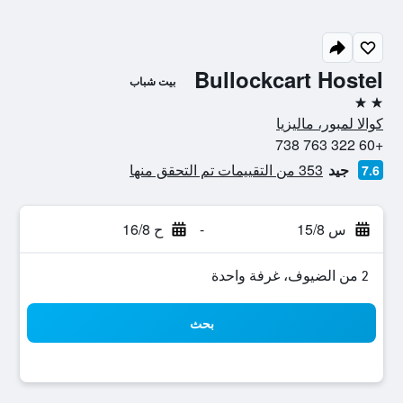
Bullockcart Hostel
بيت شباب
2 نجمتين
كوالا لمبور، ماليزيا
+60 322 763 738
جيد
353 من التقييمات تم التحقق منها
7.6
س 15/8
-
ح 16/8
2 من الضيوف، غرفة واحدة
بحث