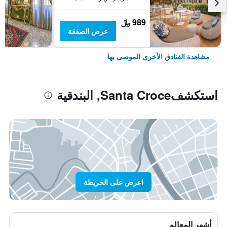
989 ﷼
عرض الصفقة
مشاهدة الفنادق الأخرى الموصى بها
استكشفSanta Croce, البندقية
اعرض على الخريطة
أشهر المعالم