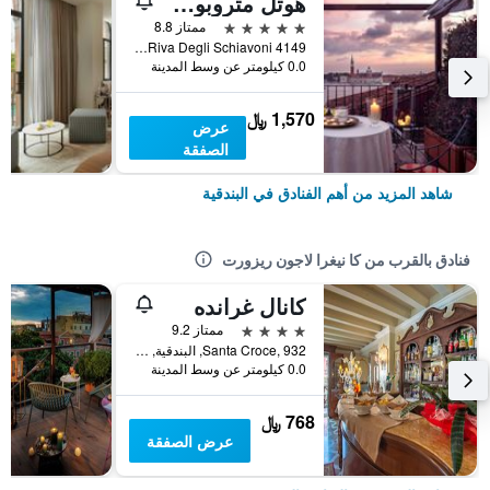
هوتل متروبول فينيتسيا
5 نجوم
ممتاز 8.8
Riva Degli Schiavoni 4149, البندقية, فينيتو, إيطاليا
0.0 كيلومتر عن وسط المدينة
1,570 ﷼
عرض
الصفقة
شاهد المزيد من أهم الفنادق في البندقية
فنادق بالقرب من كا نيغرا لاجون ريزورت
كانال غرانده
4 نجوم
ممتاز 9.2
Santa Croce, 932, البندقية, فينيتو, إيطاليا
0.0 كيلومتر عن وسط المدينة
768 ﷼
عرض الصفقة