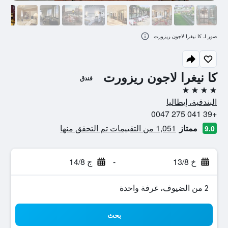
صور لـ كا نيغرا لاجون ريزورت
كا نيغرا لاجون ريزورت
فندق
4 نجوم
البندقية، إيطاليا
+39 041 275 0047
ممتاز
1,051 من التقييمات تم التحقق منها
9.0
خ 13/8
-
ج 14/8
2 من الضيوف، غرفة واحدة
بحث