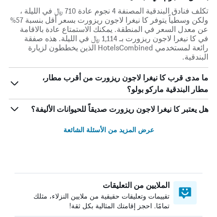
تكلف فنادق البندقية المصنفة 4 نجوم عادة 710 ﷼ في الليلة ،
ولكن وسطياً يتوفر كا نيغرا لاجون ريزورت بسعر أقل بنسبة 57%
عن معدل السعر في المنطقة. يمكنك الاستمتاع عادة بالاقامة
في كا نيغرا لاجون ريزورت بـ 1,114 ﷼ في الليلة. هذه صفقة
رائعة لمستخدمي HotelsCombined الذين يخططون لزيارة
البندقية.
ما مدى قرب كا نيغرا لاجون ريزورت من أقرب مطار،
مطار البندقية ماركو بولو؟
هل يعتبر كا نيغرا لاجون ريزورت صديقاً للحيوانات الأليفة؟
عرض المزيد من الأسئلة الشائعة
الملايين من التعليقات
تقييمات وتعليقات حقيقية من ملايين النزلاء، مثلك
تمامًا. احجز إقامتك المثالية بكل ثقة!