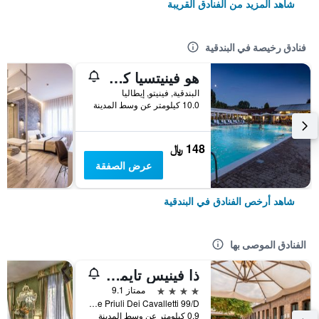
شاهد المزيد من الفنادق القريبة
فنادق رخيصة في البندقية
هو فينيتسيا كامبنج إن تاون
البندقية, فينيتو, إيطاليا
10.0 كيلومتر عن وسط المدينة
148 ﷼
عرض الصفقة
شاهد أرخص الفنادق في البندقية
الفنادق الموصى بها
ذا فينيس تايمز هوتل، فينيت كوليكش باي آيتش جي
4 نجوم
ممتاز 9.1
Calle Priuli Dei Cavalletti 99/D, البندقية, فينيتو, إيطاليا
0.9 كيلومتر عن وسط المدينة