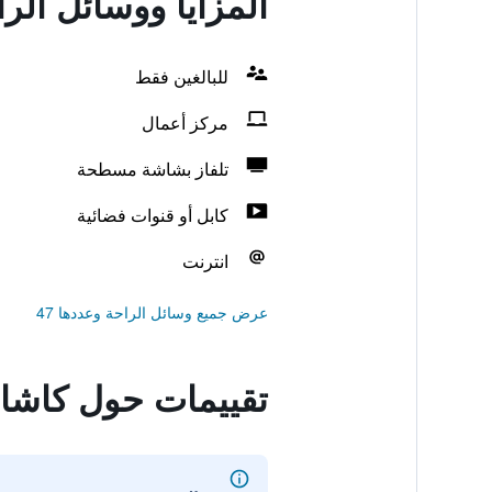
المزايا ووسائل الر
للبالغين فقط
مركز أعمال
تلفاز بشاشة مسطحة
كابل أو قنوات فضائية
انترنت
عرض جميع وسائل الراحة وعددها 47
تقييمات حول كاشا 