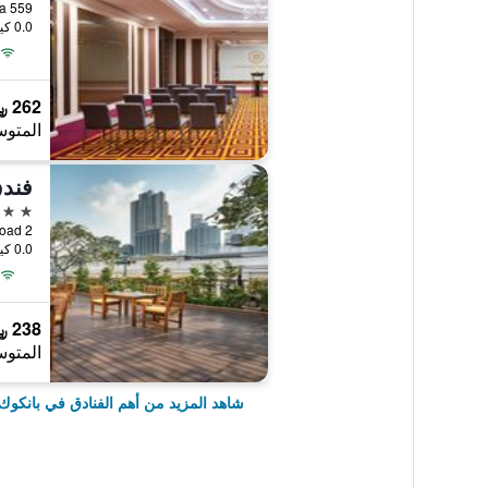
0.0 كيلومتر عن وسط المدينة
262 ﷼
المتوس
5 نجوم
2 Soi 5 Sukhumvit Road, بانكوك, تايلاند
0.0 كيلومتر عن وسط المدينة
238 ﷼
المتوس
شاهد المزيد من أهم الفنادق في بانكوك