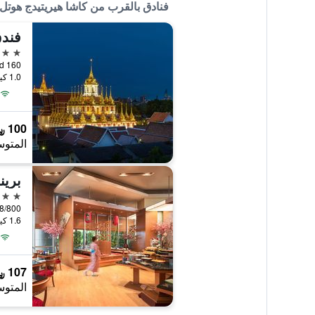
فنادق بالقرب من كاشا هيريتيدج هوتل
فندق
3 نجوم
1.0 كيلومتر عن وسط المدينة
100 ﷼
المتوس
برين
4 نجوم
488/800 برج بو باي طريق ديمرونغراك
1.6 كيلومتر عن وسط المدينة
107 ﷼
المتوس