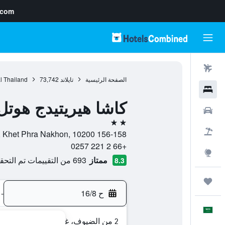
.com
رحلات طيران
الصفحة الرئيسية
تايلاند
73,742
l Thailand
فنادق
كاشا هيريتيدج هوتل
سيارات
2 نجمتين
حزم العروض
156-158 Maha Chai Rd, Khwaeng Wang Burapha Phirom, Khet Phra Nakhon, 10200, بانكوك, Bangkok, تايلاند
+66 2 221 0257
استكشاف
ممتاز
693 من التقييمات تم التحقق منها
8.3
رحلات
ح 16/8
-
العَرَبِيَّة
2 من الضيوف، غرفة واحدة