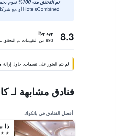
تم التحقق منه 100%
نقوم بجم
HotelsCombined أو مع شركائنا الخارجيين الموثوقين.
8.3
جيد جدًا
693 من التقييمات تم التحقق منها
لم يتم العثور على تقييمات. حاول إزال
فنادق مشابهة لـ كا
أفضل الفنادق في بانكوك
ذا ب
5 نجوم