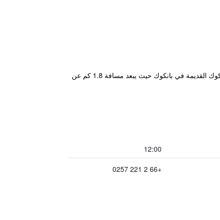
يتمتع مكان إقامة "Cacha Heritage Hotel - Chinatown & Old Town near MRT Sam Yot" بموقع جيد في حي مدينة بانكوك القديمة في بانكوك حيث يبعد مسافة 1.8 كم عن
12:00
+66 2 221 0257