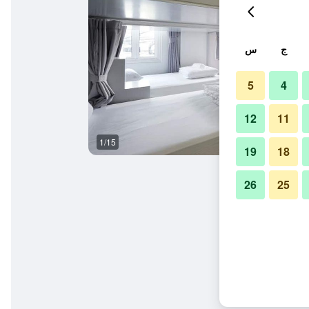
ج
س
5
4
12
11
1/15
آخر
19
18
26
25