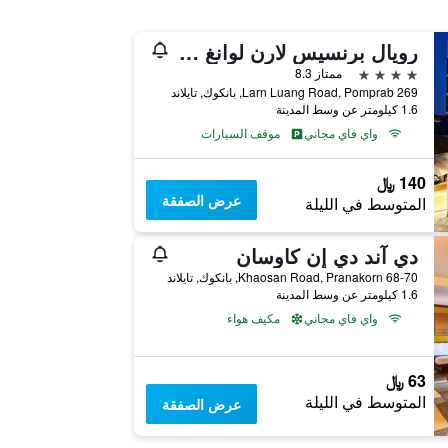
رويال برنسيس لارن لوانغ - SHA Extra Plus
4 نجوم
ممتاز 8.3
269 Larn Luang Road, Pomprab, بانكوك, تايلاند
1.6 كيلومتر عن وسط المدينة
واي فاي مجاني
موقف السيارات
140 ﷼
عرض الصفقة
المتوسط في الليلة
دي آند دي إن كاوسان
68-70 Khaosan Road, Pranakorn, بانكوك, تايلاند
1.6 كيلومتر عن وسط المدينة
واي فاي مجاني
مكيف هواء
63 ﷼
المتوسط في الليلة
عرض الصفقة