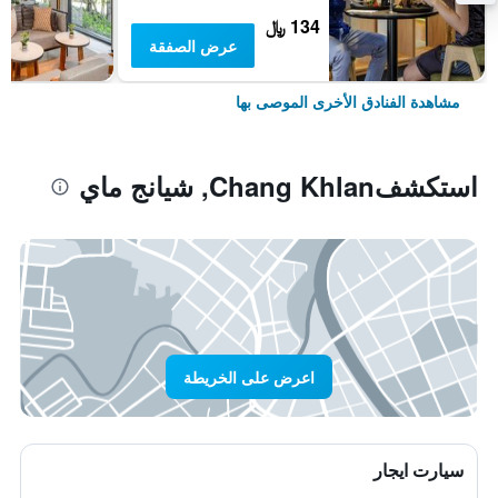
134 ﷼
عرض الصفقة
مشاهدة الفنادق الأخرى الموصى بها
استكشفChang Khlan, شيانج ماي
اعرض على الخريطة
سيارت ايجار