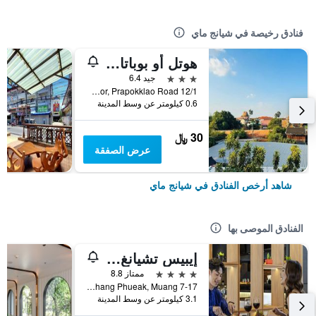
فنادق رخيصة في شيانج ماي
هوتل أو بوباتارا تشيانغماي
3 نجوم
جيد 6.4
12/1 Soi 4 Kor, Prapokklao Road, شيانج ماي, تايلاند
0.6 كيلومتر عن وسط المدينة
30 ﷼
عرض الصفقة
شاهد أرخص الفنادق في شيانج ماي
الفنادق الموصى بها
إيبيس تشيانغ ماي نيمان جورنيوب
4 نجوم
ممتاز 8.8
7-17 Moo 2, Huay Kaew Road Chang Phueak, Muang, شيانج ماي, تايلاند
3.1 كيلومتر عن وسط المدينة