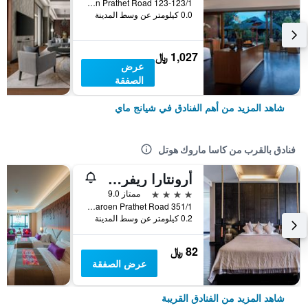
123-123/1 Charoen Prathet Road, شيانج ماي, تايلاند
0.0 كيلومتر عن وسط المدينة
1,027 ﷼
عرض
الصفقة
شاهد المزيد من أهم الفنادق في شيانج ماي
فنادق بالقرب من كاسا ماروك هوتل
أرونتارا ريفرسايد بوتيك هوتل
4 نجوم
ممتاز 9.0
351/1 Charoen Prathet Road, شيانج ماي, تايلاند
0.2 كيلومتر عن وسط المدينة
82 ﷼
عرض الصفقة
شاهد المزيد من الفنادق القريبة