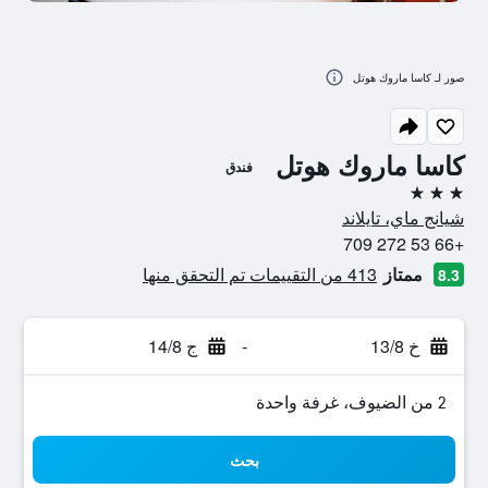
صور لـ كاسا ماروك هوتل
كاسا ماروك هوتل
فندق
3 نجوم
شيانج ماي، تايلاند
+66 53 272 709
ممتاز
413 من التقييمات تم التحقق منها
8.3
خ 13/8
-
ج 14/8
2 من الضيوف، غرفة واحدة
بحث