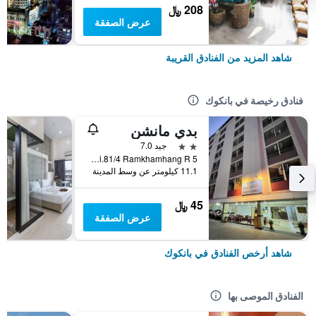
208 ﷼
عرض الصفقة
شاهد المزيد من الفنادق القريبة
فنادق رخيصة في بانكوك
بدي مانشن
2 نجمتين
جيد 7.0
5 Soi.81/4 Ramkhamhang R., بانكوك, تايلاند
11.1 كيلومتر عن وسط المدينة
45 ﷼
عرض الصفقة
شاهد أرخص الفنادق في بانكوك
الفنادق الموصى بها