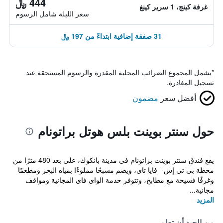
444 ﷼
غرفة كينج، 1 سرير كينغ
سعر الليلة شامل الرسوم
31 صفقة إضافية ابتداءً من 197 ﷼
*
يشمل المجموع الضرائب المحلية المقدرة والرسوم المستحقة عند
تسجيل المغادرة.
أفضل سعر
مضمون
حول سنتر بوينت بلس هوتل براتونام
يقع فندق سنتر بوينت براتونام في مدينة بانكوك، على بعد 480 مترًا من
محطة بي تي إس - فايا تاي، ويضم مسبحًا مملوءًا بمياه البحر ومطعمًا
وغرفًا فسيحة مع مطابخ، وتتوفر خدمة الواي فاي المجانية ومواقف
مجانية...
المزيد
من الجيد أن تعلم