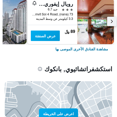
رويال إيفوري سوكومفيت نانا
3 نجوم
جيد 6.7
73 Sukhumvit Soi 4 Road, (nana), بانكوك, تايلاند
3.3 كيلومتر عن وسط المدينة
89 ﷼
عرض الصفقة
مشاهدة الفنادق الأخرى الموصى بها
استكشفراتشاثيوي, بانكوك
اعرض على الخريطة