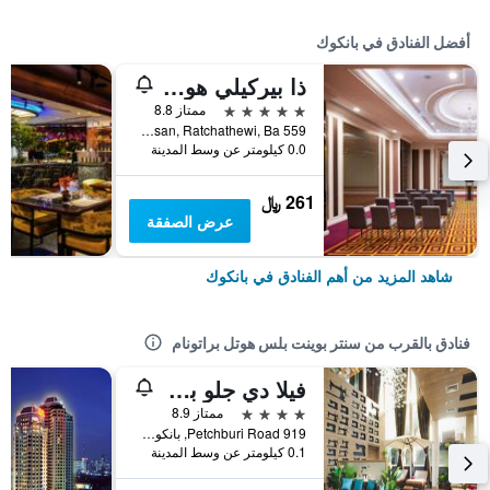
أفضل الفنادق في بانكوك
ذا بيركيلي هوتل براتونام
5 نجوم
ممتاز 8.8
559 Ratcharaprarop Rd., Makkasan, Ratchathewi, Ba, بانكوك, تايلاند
0.0 كيلومتر عن وسط المدينة
261 ﷼
عرض الصفقة
شاهد المزيد من أهم الفنادق في بانكوك
فنادق بالقرب من سنتر بوينت بلس هوتل براتونام
فيلا دي جلو براتونام
4 نجوم
ممتاز 8.9
919 Petchburi Road, بانكوك, تايلاند
0.1 كيلومتر عن وسط المدينة