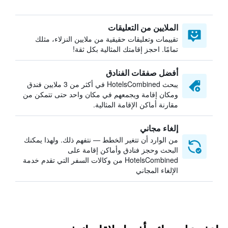
الملايين من التعليقات
تقييمات وتعليقات حقيقية من ملايين النزلاء، مثلك
تمامًا. احجز إقامتك المثالية بكل ثقة!
أفضل صفقات الفنادق
يبحث HotelsCombined في أكثر من 3 ملايين فندق
ومكان إقامة ويجمعهم في مكان واحد حتى تتمكن من
مقارنة أماكن الإقامة المثالية.
إلغاء مجاني
من الوارد أن تتغير الخطط — نتفهم ذلك. ولهذا يمكنك
البحث وحجز فنادق وأماكن إقامة على
HotelsCombined من وكالات السفر التي تقدم خدمة
الإلغاء المجاني