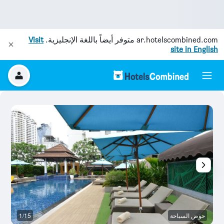
ar.hotelscombined.com
متوفر أيضاً باللغة الإنجليزية.
Visit
site in English
حوض السباحة
1/15
م