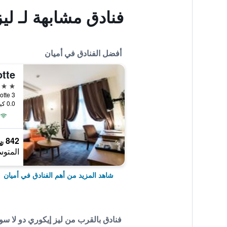
فنادق مشابهة لـ لي
أفضل الفنادق في أميان
tte
4 نجوم
3 rue Marotte, أميان, إقليم سوم, فرنسا
0.0 كيلومتر عن وسط المدينة
842 ﷼
المتوس
شاهد المزيد من أهم الفنادق في أميان
فنادق بالقرب من ليز إيكوري دو لا 