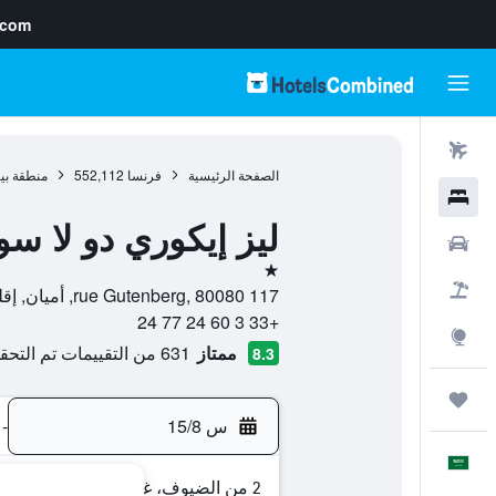
.com
رحلات طيران
الصفحة الرئيسية
فرنسا
552,112
منطقة بي
فنادق
ليز إيكوري دو لا 
سيارات
نجمة واحدة
حزم العروض
117 rue Gutenberg, 80080, أميان, إقليم سوم, فرنسا
+33 3 60 24 77 24
استكشاف
ممتاز
631 من التقييمات تم التحقق منها
8.3
رحلات
س 15/8
-
العَرَبِيَّة
2 من الضيوف، غرفة واحدة