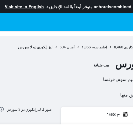
ar.hotelscombined
متوفر أيضاً باللغة الإنجليزية.
Visit site in English
كاردي
8,460
إقليم سوم
1,856
أميان
604
ليز إيكوري دو لا سورس
سورس
بيت ضيافة
صور لـ ليز إيكوري دو لا سورس
ح 16/8