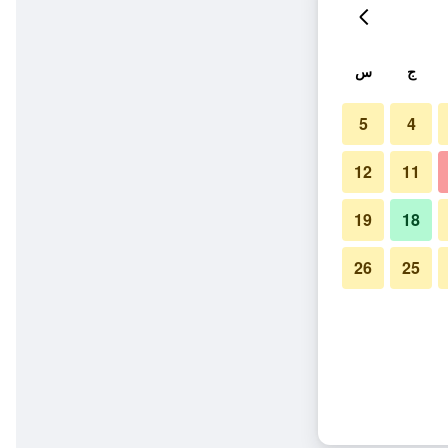
ج
س
5
4
12
11
19
18
26
25