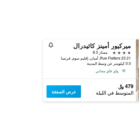
ميركيور أمينز كاثيدرال
4 نجوم
ممتاز 8.3
21 23 Rue Flatters, أميان, إقليم سوم, فرنسا
0.0 كيلومتر عن وسط المدينة
واي فاي مجاني
479 ﷼
عرض الصفقة
المتوسط في الليلة