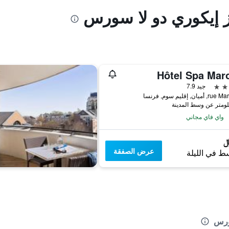
ز إيكوري دو لا سورس
Hôtel Spa Maro
جيد 7.9
واي فاي مجاني
عرض الصفقة
ط في الليلة
سورس