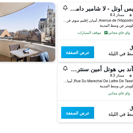
لوجيس أوتل - لا شامبر داميان
ممتاز 8.3
1 Avenue de l'Hippodrome, أميان, إقليم سوم, فرنسا
واي فاي مجاني
موقف السيارات
عرض الصفقة
ط في الليلة
بي آند بي هوتل أمين سنتر كاثيدرال
ممتاز 8.3
4 Rue Du Marechal De Lattre De Tassigny, أميان, إقليم سوم, فرنسا
واي فاي مجاني
عرض الصفقة
ط في الليلة