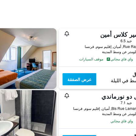
ير كلاس أمين
جيد 6.5
يان, إقليم سوم, فرنسا
واي فاي مجاني
موقف السيارات
عرض الصفقة
ط في الليلة
 دو نورماندي
جيد 7.1
واي فاي مجاني