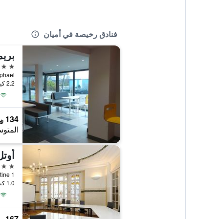
فنادق رخيصة في أميان
بريم
2 نجمتين
Rue Raphael, أم
2.2 كيلومتر عن وسط المدينة
134 ﷼
المتوس
أوتل
2 نجمتين
1 Bis Rue Lamartine, أميان, إقليم سوم, فرنسا
1.0 كيلومتر عن وسط المدينة
167 ﷼