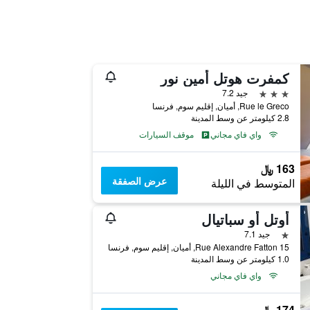
كمفرت هوتل أمين نور
3 نجوم
جيد 7.2
Rue le Greco, أميان, إقليم سوم, فرنسا
2.8 كيلومتر عن وسط المدينة
واي فاي مجاني
موقف السيارات
163 ﷼
عرض الصفقة
المتوسط في الليلة
أوتل أو سباتيال
نجمة واحدة
جيد 7.1
15 Rue Alexandre Fatton, أميان, إقليم سوم, فرنسا
1.0 كيلومتر عن وسط المدينة
واي فاي مجاني
174 ﷼