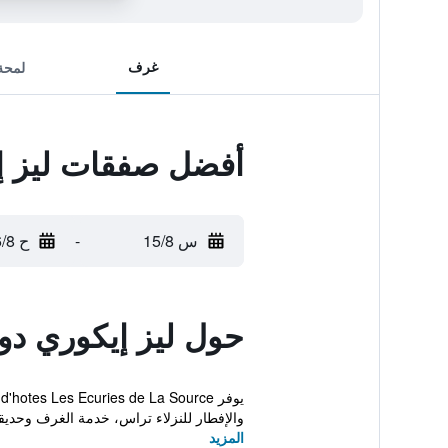
غرف
لمحة
أفضل صفقات ليز إ
س 15/8
-
ح 16/8
حول ليز إيكوري د
والإفطار للنزلاء تراس، خدمة الغرف وحديق
المزيد