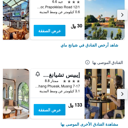
3 نجوم
جيد 6.6
12/1 Soi 4 Kor, Prapokklao Road, شيانج ماي, تايلاند
0.6 كيلومتر عن وسط المدينة
30 ﷼
عرض الصفقة
شاهد أرخص الفنادق في شيانج ماي
الفنادق الموصى بها
إيبيس تشيانغ ماي نيمان جورنيوب
4 نجوم
ممتاز 8.8
7-17 Moo 2, Huay Kaew Road Chang Phueak, Muang, شيانج ماي, تايلاند
3.1 كيلومتر عن وسط المدينة
133 ﷼
عرض الصفقة
مشاهدة الفنادق الأخرى الموصى بها