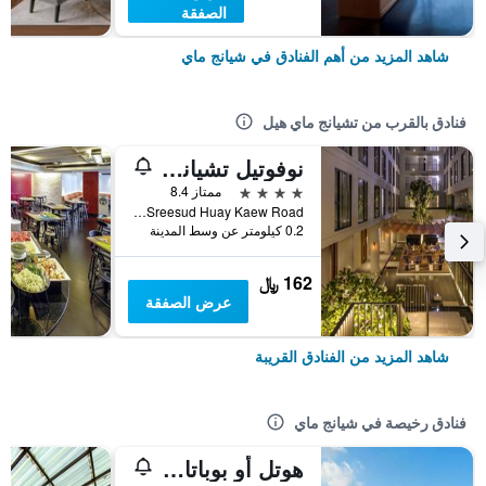
الصفقة
شاهد المزيد من أهم الفنادق في شيانج ماي
فنادق بالقرب من تشيانج ماي هيل
نوفوتيل تشيانجماي نيمان جيرني هب
4 نجوم
ممتاز 8.4
Soi Sreesud Huay Kaew Road, شيانج ماي, تايلاند
0.2 كيلومتر عن وسط المدينة
162 ﷼
عرض الصفقة
شاهد المزيد من الفنادق القريبة
فنادق رخيصة في شيانج ماي
هوتل أو بوباتارا تشيانغماي