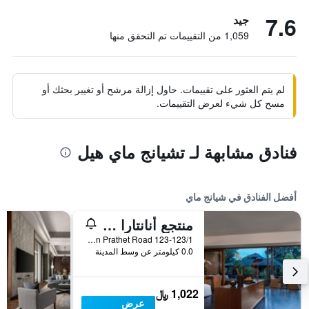
7.6
جيد
1,059 من التقييمات تم التحقق منها
لم يتم العثور على تقييمات. حاول إزالة مرشح أو تغيير بحثك أو
مسح كل شيء لعرض التقييمات.
فنادق مشابهة لـ تشيانج ماي هيل
أفضل الفنادق في شيانج ماي
منتجع أنانتارا شيانغ ماي
123-123/1 Charoen Prathet Road, شيانج ماي, تايلاند
0.0 كيلومتر عن وسط المدينة
1,022 ﷼
عرض