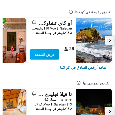
فنادق رخيصة في كو لانتا
أو كاي تشاوكوه بونجالو
Longbeach, 110 Moo 2, Saladan, كو لانتا, تايلاند
5.3 كيلومتر عن وسط المدينة
26 ﷼
عرض الصفقة
شاهد أرخص الفنادق في كو لانتا
الفنادق الموصى بها
نا فيلا فيليدج - ٔلبالغين فقط
3 نجوم
ممتاز 9.3
313 Moo 1, Saladan, كو لانتا, تايلاند
5.2 كيلومتر عن وسط المدينة