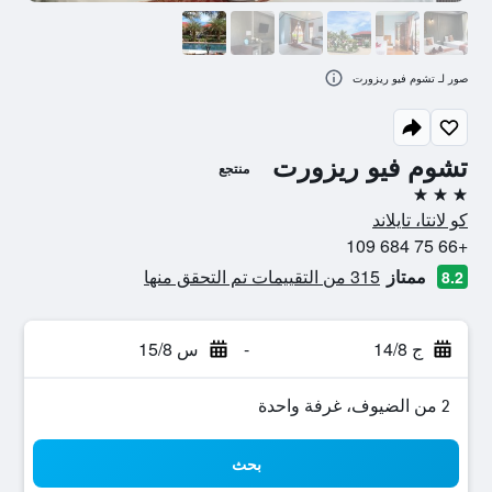
صور لـ تشوم فيو ريزورت
تشوم فيو ريزورت
منتجع
3 نجوم
كو لانتا، تايلاند
+66 75 684 109
ممتاز
315 من التقييمات تم التحقق منها
8.2
ج 14/8
-
س 15/8
2 من الضيوف، غرفة واحدة
بحث