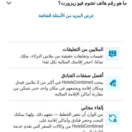
ما هو رقم هاتف تشوم فيو ريزورت؟
عرض المزيد من الأسئلة الشائعة
الملايين من التعليقات
تقييمات وتعليقات حقيقية من ملايين النزلاء، مثلك
تمامًا. احجز إقامتك المثالية بكل ثقة!
أفضل صفقات الفنادق
يبحث HotelsCombined في أكثر من 3 ملايين فندق
ومكان إقامة ويجمعهم في مكان واحد حتى تتمكن من
مقارنة أماكن الإقامة المثالية.
إلغاء مجاني
من الوارد أن تتغير الخطط — نتفهم ذلك. ولهذا يمكنك
البحث وحجز فنادق وأماكن إقامة على
HotelsCombined من وكالات السفر التي تقدم خدمة
الإلغاء المجاني