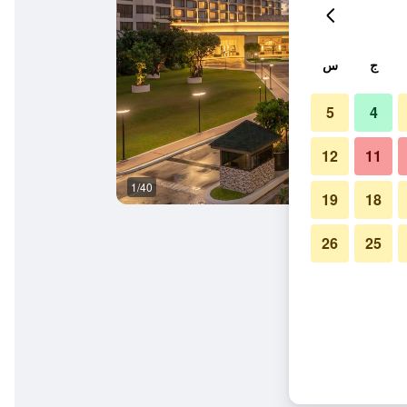
ج
س
5
4
12
11
1/40
المعالم السياحية
19
18
26
25