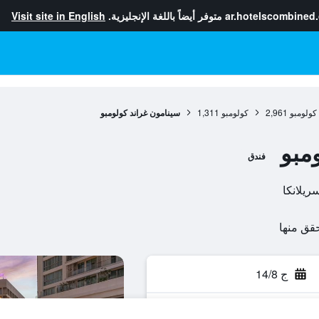
ar.hotelscombined
متوفر أيضاً باللغة الإنجليزية.
Visit site in English
كولومبو
2,961
كولومبو
1,311
سينامون غراند كولومبو
مبو
فندق
ج 14/8