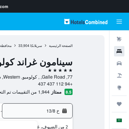
.com
رحلات طيران
الصفحة الرئيسية
سريلانكا
33,904
محافظة 
فنادق
سينامون غراند كولو
سيارات
5 نجوم
حزم العروض
77, Galle Road, , كولومبو, Western, سريلانكا
+94 112 437 437
استكشاف
ممتاز
1,944 من التقييمات تم التحقق منها
8.5
رحلات
خ 13/8
-
العَرَبِيَّة
2 من الضيوف، غرفة واحدة