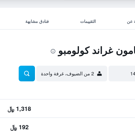
 عن
التقييمات
فنادق مشابهة
ون غراند كولومبو
2 من الضيوف، غرفة واحدة
1,318 ﷼
192 ﷼