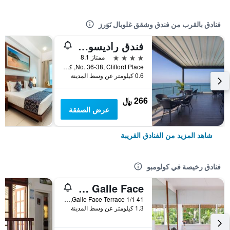
فنادق بالقرب من فندق وشقق غلوبال تَوَرز
فندق راديسون، كولومبو
4 نجوم
ممتاز 8.1
No. 36-38, Clifford Place, كولومبو, سريلانكا
0.6 كيلومتر عن وسط المدينة
266 ﷼
عرض الصفقة
شاهد المزيد من الفنادق القريبة
فنادق رخيصة في كولومبو
Hostel at Galle Face
41 1/1 Galle Face Terrace, كولومبو, سريلانكا
1.3 كيلومتر عن وسط المدينة