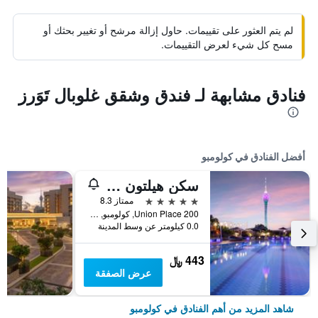
لم يتم العثور على تقييمات. حاول إزالة مرشح أو تغيير بحثك أو
مسح كل شيء لعرض التقييمات.
فنادق مشابهة لـ فندق وشقق غلوبال تَوَرز
أفضل الفنادق في كولومبو
سكن هيلتون كولومبو
5 نجوم
ممتاز 8.3
200 Union Place, كولومبو, سريلانكا
0.0 كيلومتر عن وسط المدينة
443 ﷼
عرض الصفقة
شاهد المزيد من أهم الفنادق في كولومبو