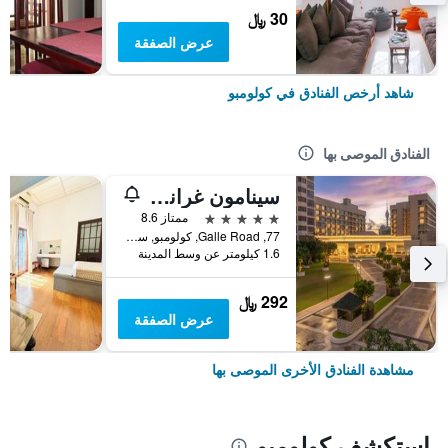
30 ﷼
عرض الصفقة
شاهد أرخص الفنادق في كولومبو
الفنادق الموصى بها
سينامون غراند كولومبو
5 نجوم
ممتاز 8.6
77, Galle Road, كولومبو, سريلانكا
1.6 كيلومتر عن وسط المدينة
292 ﷼
عرض الصفقة
مشاهدة الفنادق الأخرى الموصى بها
استكشف كولومبو