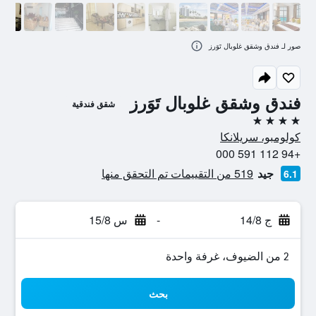
صور لـ فندق وشقق غلوبال تَوَرز
فندق وشقق غلوبال تَوَرز
شقق فندقية
4 نجوم
كولومبو، سريلانكا
+94 112 591 000
جيد
519 من التقييمات تم التحقق منها
6.1
ج 14/8
-
س 15/8
2 من الضيوف، غرفة واحدة
بحث