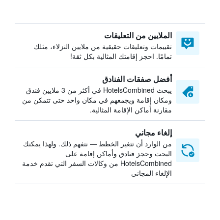
الملايين من التعليقات
تقييمات وتعليقات حقيقية من ملايين النزلاء، مثلك
تمامًا. احجز إقامتك المثالية بكل ثقة!
أفضل صفقات الفنادق
يبحث HotelsCombined في أكثر من 3 ملايين فندق
ومكان إقامة ويجمعهم في مكان واحد حتى تتمكن من
مقارنة أماكن الإقامة المثالية.
إلغاء مجاني
من الوارد أن تتغير الخطط — نتفهم ذلك. ولهذا يمكنك
البحث وحجز فنادق وأماكن إقامة على
HotelsCombined من وكالات السفر التي تقدم خدمة
الإلغاء المجاني