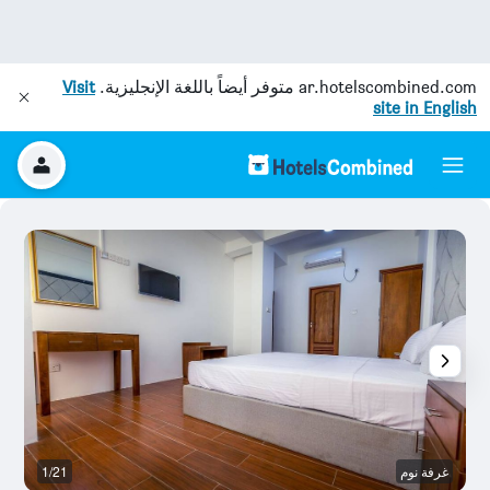
ar.hotelscombined.com
متوفر أيضاً باللغة الإنجليزية.
Visit
site in English
غرفة نوم
1/21
آخ