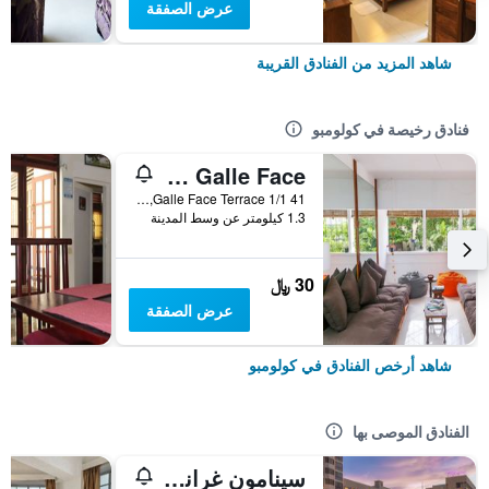
عرض الصفقة
شاهد المزيد من الفنادق القريبة
فنادق رخيصة في كولومبو
Hostel at Galle Face
41 1/1 Galle Face Terrace, كولومبو, سريلانكا
1.3 كيلومتر عن وسط المدينة
30 ﷼
عرض الصفقة
شاهد أرخص الفنادق في كولومبو
الفنادق الموصى بها
سينامون غراند كولومبو