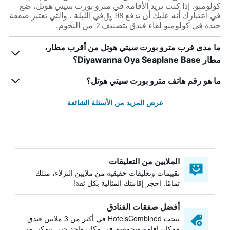
كولومبو. إذا كنت تريد الأقامة في مترو بورت سيتي هوتل، ضع
في اعتبارك أنه عليك أن تدفع 98 ﷼في الليلة ، والتي تعتبر صفقة
جيدة في كولومبو لقاء فندق بتصنيف 2-من النجوم.
ما مدى قرب مترو بورت سيتي هوتل من أقرب مطار،
مطار Diyawanna Oya Seaplane Base؟
ما هو رقم هاتف مترو بورت سيتي هوتل؟
عرض المزيد من الأسئلة الشائعة
الملايين من التعليقات
تقييمات وتعليقات حقيقية من ملايين النزلاء، مثلك
تمامًا. احجز إقامتك المثالية بكل ثقة!
أفضل صفقات الفنادق
يبحث HotelsCombined في أكثر من 3 ملايين فندق
ومكان إقامة ويجمعهم في مكان واحد حتى تتمكن من