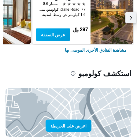
5 نجوم
ممتاز 8.6
77, Galle Road, كولومبو, سريلانكا
1.6 كيلومتر عن وسط المدينة
297 ﷼
عرض الصفقة
مشاهدة الفنادق الأخرى الموصى بها
استكشف كولومبو
اعرض على الخريطة