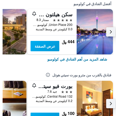
أفضل الفنادق في كولومبو
سكن هيلتون كولومبو
5 نجوم
ممتاز 8.3
200 Union Place, كولومبو, سريلانكا
0.0 كيلومتر عن وسط المدينة
444 ﷼
عرض الصفقة
شاهد المزيد من أهم الفنادق في كولومبو
فنادق بالقرب من مترو بورت سيتي هوتل
بورت فيو سيتي هوتل
3 نجوم
جيد 7.6
132 Central Road, كولومبو, سريلانكا
0.2 كيلومتر عن وسط المدينة
100 ﷼