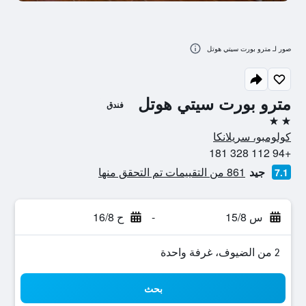
صور لـ مترو بورت سيتي هوتل
مترو بورت سيتي هوتل
فندق
2 نجمتين
كولومبو، سريلانكا
+94 112 328 181
جيد
861 من التقييمات تم التحقق منها
7.1
س 15/8
-
ح 16/8
2 من الضيوف، غرفة واحدة
بحث