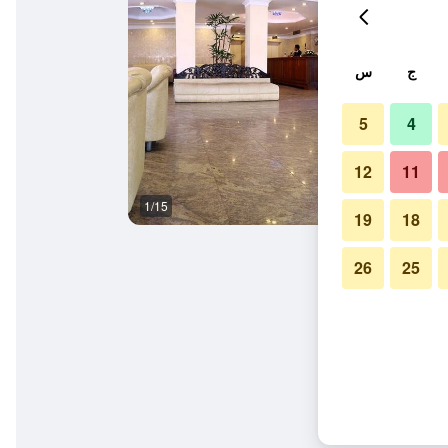
ج
س
5
4
12
11
1/15
غرفة نوم
19
18
26
25