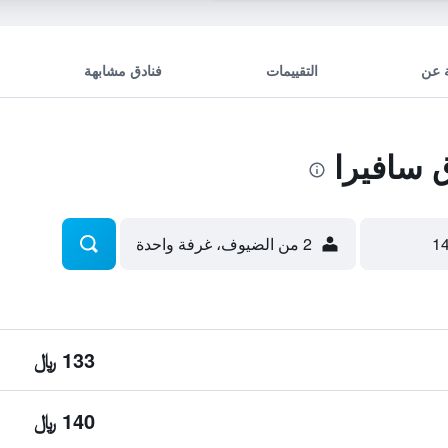
 عن
التقييمات
فنادق مشابهة
 سافيرا
2 من الضيوف، غرفة واحدة
133 ﷼
140 ﷼