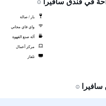
احة في فندق سافيرا
بار / صالة
واي فاي مجاني
آلة صنع القهوة
مركز أعمال
تلفاز
سافيرا