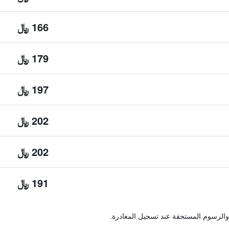
166 ﷼
179 ﷼
197 ﷼
202 ﷼
202 ﷼
191 ﷼
والرسوم المستحقة عند تسجيل المغادرة.