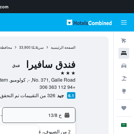
.com
رحلات طيران
الصفحة الرئيسية
سريلانكا
33,900
محافظة 
فنادق
فندق سافيرا
سيارات
فندق
3 نجوم
حزم العروض
No. 371, Galle Road, -, كولومبو, Western, سريلانكا
+94 112 363 306
استكشاف
جيد
326 من التقييمات تم التحقق منها
6.1
رحلات
خ 13/8
-
العَرَبِيَّة
2 من الضيوف، غرفة واحدة