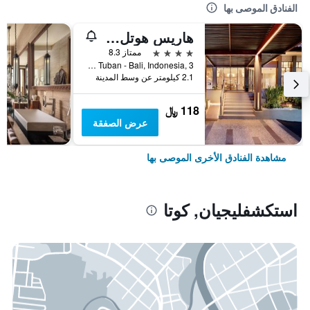
الفنادق الموصى بها
هاريس هوتل كوتا توبان بالي
4 نجوم
ممتاز 8.3
Jl.Dewi Sartika Tuban - Bali, Indonesia, 3, كوتا, إندونيسيا
2.1 كيلومتر عن وسط المدينة
118 ﷼
عرض الصفقة
مشاهدة الفنادق الأخرى الموصى بها
استكشفليجيان, كوتا