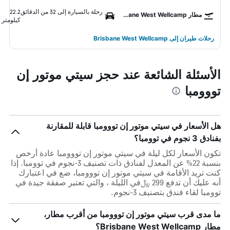
رحلة بالسيارة إلى 32 من الدقائق
22.2
مطار Brisbane West Wellcamp
كيلومتر
رحلات طيران إلى Brisbane West Wellcamp
الأسئلة الشائعة عند حجز سيتي موتور إن
تووومبا
هل الأسعار في سيتي موتور إن تووومبا قابلة للمقارنة
بفنادق 3 نجوم في توومبا؟
تكون الأسعار لكل ليلة في سيتي موتور إن تووومبا عادة أرخص
بنسبة 22% عن المعدل لفنادق ذات تصنيف 3-نجوم في توومبا. إذا
كنت تريد الأقامة في سيتي موتور إن تووومبا، ضع في اعتبارك
أنه عليك أن تدفع 299 ﷼في الليلة ، والتي تعتبر صفقة جيدة في
توومبا لقاء فندق بتصنيف 3-نجوم.
ما مدى قرب سيتي موتور إن تووومبا من أقرب مطار،
مطار Brisbane West Wellcamp؟