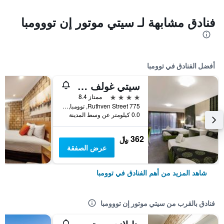
فنادق مشابهة لـ سيتي موتور إن تووومبا
أفضل الفنادق في توومبا
سيتي غولف كلوب موتل
4 نجوم
ممتاز 8.4
775 Ruthven Street, توومبا, QLD, أستراليا
0.0 كيلومتر عن وسط المدينة
362 ﷼
عرض الصفقة
شاهد المزيد من أهم الفنادق في توومبا
فنادق بالقرب من سيتي موتور إن تووومبا