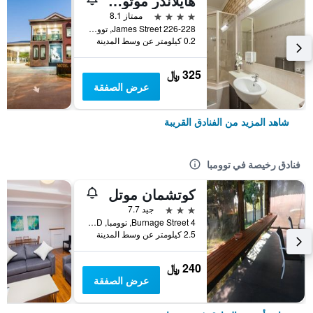
هايلاندر موتور إن آند أبارتمنتس
4 نجوم
ممتاز 8.1
226-228 James Street, توومبا, QLD, أستراليا
0.2 كيلومتر عن وسط المدينة
325 ﷼
عرض الصفقة
شاهد المزيد من الفنادق القريبة
فنادق رخيصة في توومبا
كوتشمان موتل
3 نجوم
جيد 7.7
4 Burnage Street, توومبا, QLD, أستراليا
2.5 كيلومتر عن وسط المدينة
240 ﷼
عرض الصفقة