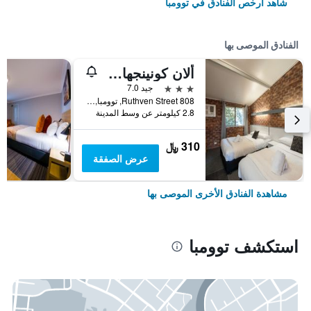
شاهد أرخص الفنادق في توومبا
الفنادق الموصى بها
ألان كونينجهام موتل
3 نجوم
جيد 7.0
808 Ruthven Street, توومبا, QLD, أستراليا
2.8 كيلومتر عن وسط المدينة
310 ﷼
عرض الصفقة
مشاهدة الفنادق الأخرى الموصى بها
استكشف توومبا