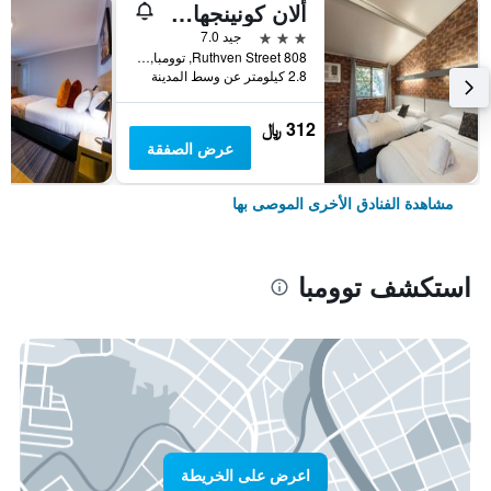
ألان كونينجهام موتل
3 نجوم
جيد 7.0
808 Ruthven Street, توومبا, QLD, أستراليا
2.8 كيلومتر عن وسط المدينة
312 ﷼
عرض الصفقة
مشاهدة الفنادق الأخرى الموصى بها
استكشف توومبا
اعرض على الخريطة