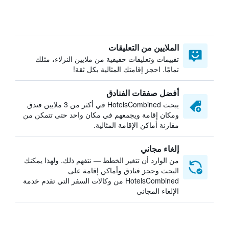
الملايين من التعليقات
تقييمات وتعليقات حقيقية من ملايين النزلاء، مثلك
تمامًا. احجز إقامتك المثالية بكل ثقة!
أفضل صفقات الفنادق
يبحث HotelsCombined في أكثر من 3 ملايين فندق
ومكان إقامة ويجمعهم في مكان واحد حتى تتمكن من
مقارنة أماكن الإقامة المثالية.
إلغاء مجاني
من الوارد أن تتغير الخطط — نتفهم ذلك. ولهذا يمكنك
البحث وحجز فنادق وأماكن إقامة على
HotelsCombined من وكالات السفر التي تقدم خدمة
الإلغاء المجاني