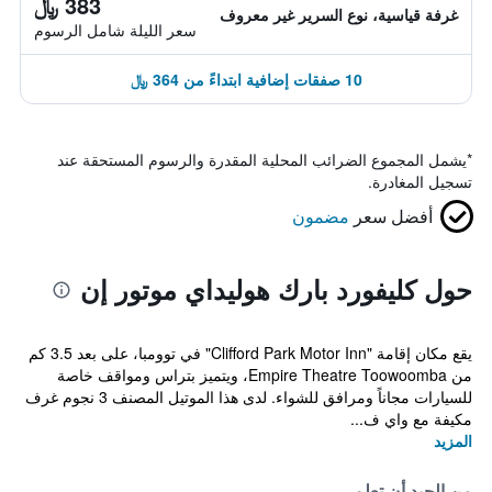
383 ﷼
غرفة قياسية، نوع السرير غير معروف
سعر الليلة شامل الرسوم
10 صفقات إضافية ابتداءً من 364 ﷼
*
يشمل المجموع الضرائب المحلية المقدرة والرسوم المستحقة عند
تسجيل المغادرة.
أفضل سعر
مضمون
حول كليفورد بارك هوليداي موتور إن
يقع مكان إقامة "Clifford Park Motor Inn" في توومبا، على بعد 3.5 كم
من Empire Theatre Toowoomba، ويتميز بتراس ومواقف خاصة
للسيارات مجاناً ومرافق للشواء. لدى هذا الموتيل المصنف 3 نجوم غرف
مكيفة مع واي ف...
المزيد
من الجيد أن تعلم