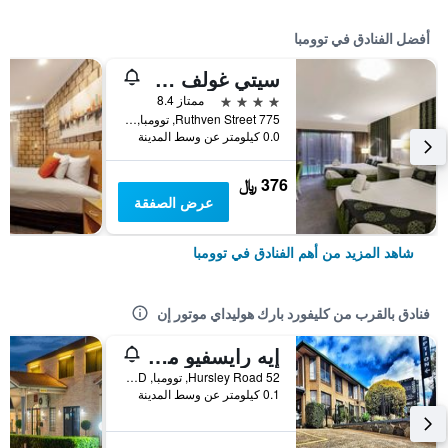
أفضل الفنادق في توومبا
سيتي غولف كلوب موتل
4 نجوم
ممتاز 8.4
775 Ruthven Street, توومبا, QLD, أستراليا
0.0 كيلومتر عن وسط المدينة
376 ﷼
عرض الصفقة
شاهد المزيد من أهم الفنادق في توومبا
فنادق بالقرب من كليفورد بارك هوليداي موتور إن
إيه رايسفيو موتور إن
52 Hursley Road, توومبا, QLD, أستراليا
0.1 كيلومتر عن وسط المدينة