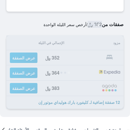
صفقات من
352 ﷼
/
أرخص سعر الليلة الواحدة
مزود
الإجمالي في الليلة
352 ﷼
عرض الصفقة
364 ﷼
عرض الصفقة
383 ﷼
عرض الصفقة
12 صفقة إضافية لـ كليفورد بارك هوليداي موتور إن
لمحة عن
التقييمات
فنادق مشابهة
الموقع
الأسئلة الشائعة