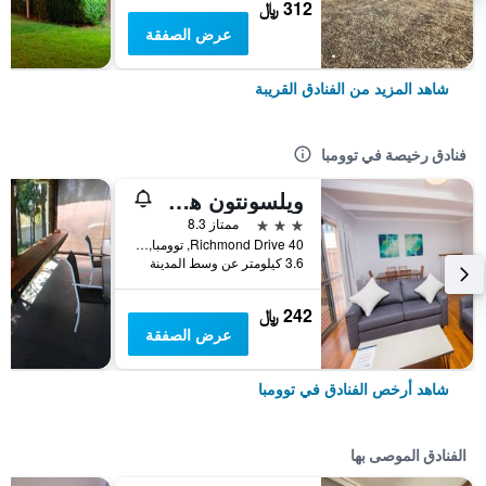
312 ﷼
عرض الصفقة
شاهد المزيد من الفنادق القريبة
فنادق رخيصة في توومبا
ويلسونتون هوتل
3 نجوم
ممتاز 8.3
40 Richmond Drive, توومبا, QLD, أستراليا
3.6 كيلومتر عن وسط المدينة
242 ﷼
عرض الصفقة
شاهد أرخص الفنادق في توومبا
الفنادق الموصى بها