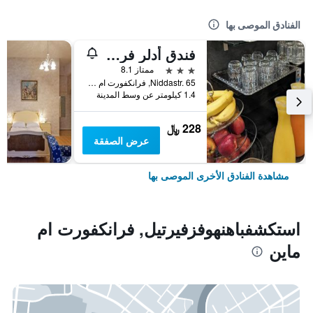
الفنادق الموصى بها
فندق أدلر فرانكفورت
3 نجوم
ممتاز 8.1
Niddastr. 65, فرانكفورت ام ماين, هسه, ألمانيا
1.4 كيلومتر عن وسط المدينة
228 ﷼
عرض الصفقة
مشاهدة الفنادق الأخرى الموصى بها
استكشفباهنهوفزفيرتيل, فرانكفورت ام
ماين