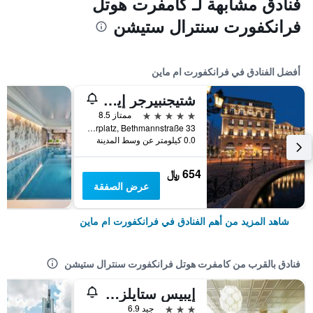
فنادق مشابهة لـ كامفرت هوتل
فرانكفورت سنترال ستيشن
أفضل الفنادق في فرانكفورت ام ماين
شتيجنبيرجر إيكون فرانكفورتر هوف
5 نجوم
ممتاز 8.5
Am Kaiserplatz, Bethmannstraße 33, فرانكفورت ام ماين, هسه, ألمانيا
0.0 كيلومتر عن وسط المدينة
654 ﷼
عرض الصفقة
شاهد المزيد من أهم الفنادق في فرانكفورت ام ماين
فنادق بالقرب من كامفرت هوتل فرانكفورت سنترال ستيشن
إيبيس ستايلز فرانكفورت سيتي
3 نجوم
جيد 6.9