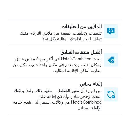
الملايين من التعليقات
تقييمات وتعليقات حقيقية من ملايين النزلاء، مثلك
تمامًا. احجز إقامتك المثالية بكل ثقة!
أفضل صفقات الفنادق
يبحث HotelsCombined في أكثر من 3 ملايين فندق
ومكان إقامة ويجمعهم في مكان واحد حتى تتمكن من
مقارنة أماكن الإقامة المثالية.
إلغاء مجاني
من الوارد أن تتغير الخطط — نتفهم ذلك. ولهذا يمكنك
البحث وحجز فنادق وأماكن إقامة على
HotelsCombined من وكالات السفر التي تقدم خدمة
الإلغاء المجاني