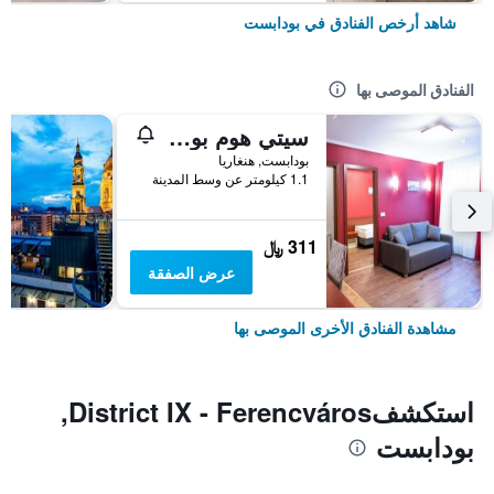
شاهد أرخص الفنادق في بودابست
الفنادق الموصى بها
سيتي هوم بودابيست
بودابست, هنغاريا
1.1 كيلومتر عن وسط المدينة
311 ﷼
عرض الصفقة
مشاهدة الفنادق الأخرى الموصى بها
استكشفDistrict IX - Ferencváros,
بودابست