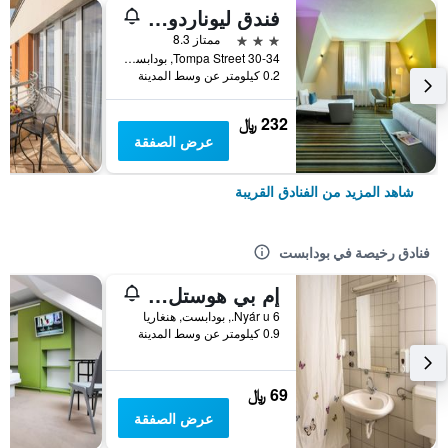
فندق ليوناردو بودابست
3 نجوم
ممتاز 8.3
30-34 Tompa Street, بودابست, هنغاريا
0.2 كيلومتر عن وسط المدينة
232 ﷼
عرض الصفقة
شاهد المزيد من الفنادق القريبة
فنادق رخيصة في بودابست
إم بي هوستل بودابيست
6 Nyár u., بودابست, هنغاريا
0.9 كيلومتر عن وسط المدينة
69 ﷼
عرض الصفقة