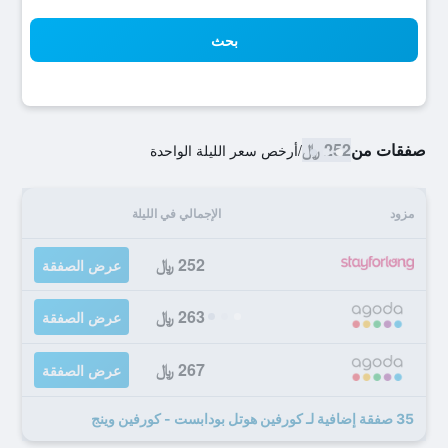
بحث
صفقات من
252 ﷼
/
أرخص سعر الليلة الواحدة
مزود
الإجمالي في الليلة
252 ﷼
عرض الصفقة
263 ﷼
عرض الصفقة
267 ﷼
عرض الصفقة
35 صفقة إضافية لـ كورفين هوتل بودابست - كورفين وينج