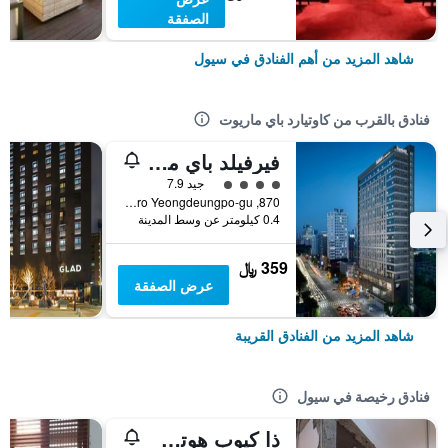
الصفقة
شاهد المزيد من أهم الفنادق في سيول
فنادق بالقرب من كاوتيارد باي ماريوت
فيرفيلد باي ماريوت سول
تقييم فئة 4
جيد 7.9
870, Gyeongin-ro Yeongdeungpo-gu, سيول, كوريا الجنوبية
0.4 كيلومتر عن وسط المدينة
359 ﷼
عرض الصفقة
شاهد المزيد من الفنادق القريبة
فنادق رخيصة في سيول
ذا كيوب هوتل - دار ضيافة