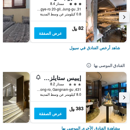
تقييم فئة 3
ممتاز 8.4
31, Toegye-ro 20-gil, Jung-gu, سيول, كوريا الجنوبية
0.8 كيلومتر عن وسط المدينة
82 ﷼
عرض الصفقة
شاهد أرخص الفنادق في سيول
الفنادق الموصى بها
إيبيس ستايلز أمباسادور سيول غانغنام
3 نجوم
ممتاز 8.2
431, Samseong-ro, Gangnam-gu, سيول, كوريا الجنوبية
8.0 كيلومتر عن وسط المدينة
383 ﷼
عرض الصفقة
مشاهدة الفنادق الأخرى الموصى بها