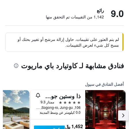
9.0
رائع
1,142 من التقييمات تم التحقق منها
لم يتم العثور على تقييمات. حاول إزالة مرشح أو تغيير بحثك أو
مسح كل شيء لعرض التقييمات.
فنادق مشابهة لـ كاوتيارد باي ماريوت
أفضل الفنادق في سيول
ذا وستين جوسون سول
5 نجوم
ممتاز 9.3
106, Sogong-ro, Jung-gu, سيول, كوريا الجنوبية
0.0 كيلومتر عن وسط المدينة
1,452 ﷼
عرض