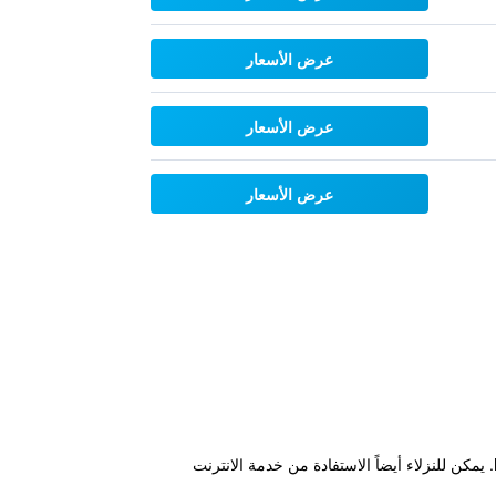
عرض الأسعار
عرض الأسعار
عرض الأسعار
يقع هذا الفندق الحديث المميز بمدينة شيانج ماي ضمن مسافة عشر دقائق مشياً عن Minibus Que to Doi Suthep Station. يمكن للنزلاء أيضاً الاستفادة من خدمة الانترنت