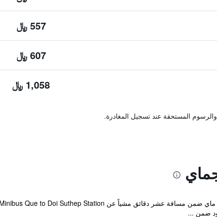
557 ﷼
607 ﷼
1,058 ﷼
والرسوم المستحقة عند تسجيل المغادرة.
جماي
د ضمن ...