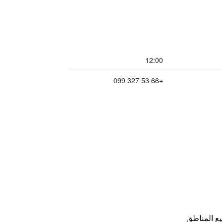
12:00
+66 53 327 099
ع المناطق