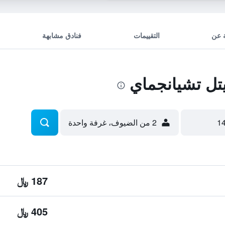
 عن
التقييمات
فنادق مشابهة
ل تشيانجماي
2 من الضيوف، غرفة واحدة
187 ﷼
405 ﷼