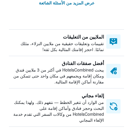
عرض المزيد من الأسئلة الشائعة
الملايين من التعليقات
تقييمات وتعليقات حقيقية من ملايين النزلاء، مثلك
تمامًا. احجز إقامتك المثالية بكل ثقة!
أفضل صفقات الفنادق
يبحث HotelsCombined في أكثر من 3 ملايين فندق
ومكان إقامة ويجمعهم في مكان واحد حتى تتمكن من
مقارنة أماكن الإقامة المثالية.
إلغاء مجاني
من الوارد أن تتغير الخطط — نتفهم ذلك. ولهذا يمكنك
البحث وحجز فنادق وأماكن إقامة على
HotelsCombined من وكالات السفر التي تقدم خدمة
الإلغاء المجاني