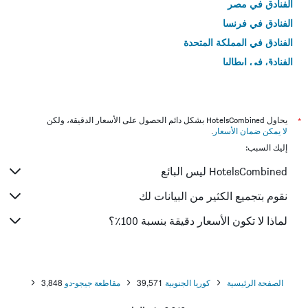
الفنادق في مصر
الفنادق في فرنسا
الفنادق في المملكة المتحدة
الفنادق في إيطاليا
الفنادق في تايلاند
*
يحاول HotelsCombined بشكل دائم الحصول على الأسعار الدقيقة، ولكن
لا يمكن ضمان الأسعار
.
إليك السبب:
HotelsCombined ليس البائع
نقوم بتجميع الكثير من البيانات لك
لماذا لا تكون الأسعار دقيقة بنسبة 100٪؟
الصفحة الرئيسية
كوريا الجنوبية
39,571
مقاطعة جيجو-دو
3,848