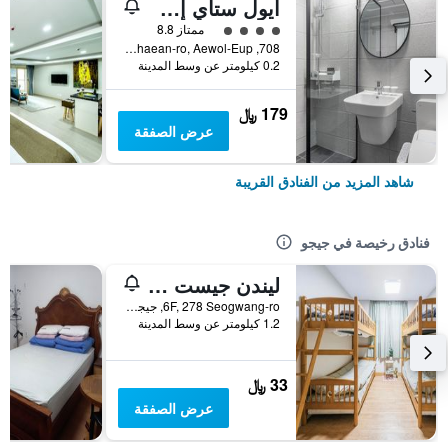
أيول ستاي إن جيجو
تقييم فئة 4
ممتاز 8.8
708, Aewolhaean-ro, Aewol-Eup, جيجو, كوريا الجنوبية
0.2 كيلومتر عن وسط المدينة
179 ﷼
عرض الصفقة
شاهد المزيد من الفنادق القريبة
فنادق رخيصة في جيجو
ليندن جيست هاوس
6F, 278 Seogwang-ro, جيجو, كوريا الجنوبية
1.2 كيلومتر عن وسط المدينة
33 ﷼
عرض الصفقة