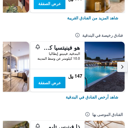
عرض الصفقة
شاهد المزيد من الفنادق القريبة
فنادق رخيصة في البندقية
هو فينيتسيا كامبنج إن تاون
البندقية, فينيتو, إيطاليا
10.0 كيلومتر عن وسط المدينة
147 ﷼
عرض الصفقة
شاهد أرخص الفنادق في البندقية
الفنادق الموصى بها
ذا فينيس تايمز هوتل، فينيت كوليكش باي آيتش جي