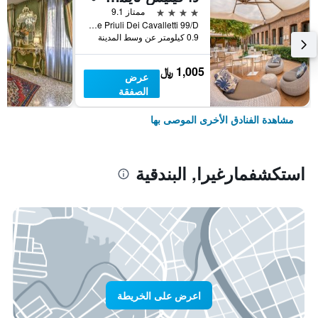
4 نجوم
ممتاز 9.1
Calle Priuli Dei Cavalletti 99/D, البندقية, فينيتو, إيطاليا
0.9 كيلومتر عن وسط المدينة
1,005 ﷼
عرض
الصفقة
مشاهدة الفنادق الأخرى الموصى بها
استكشفمارغيرا, البندقية
اعرض على الخريطة