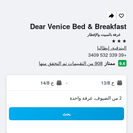
Dear Venice Bed & Breakfast
غرفة بالمبيت والإفطار
3 نجوم
البندقية، إيطاليا
+39 339 532 3409
ممتاز
908 من التقييمات تم التحقق منها
9.6
خ 13/8
-
ج 14/8
2 من الضيوف، غرفة واحدة
بحث