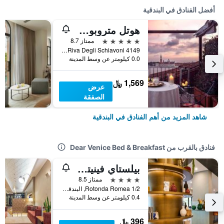
أفضل الفنادق في البندقية
هوتل متروبول فينيتسيا
5 نجوم
ممتاز 8.7
Riva Degli Schiavoni 4149, البندقية, فينيتو, إيطاليا
0.0 كيلومتر عن وسط المدينة
1,569 ﷼
عرض
الصفقة
شاهد المزيد من أهم الفنادق في البندقية
فنادق بالقرب من Dear Venice Bed & Breakfast
بيلستاي فينيتزيا ميستري
4 نجوم
ممتاز 8.5
Rotonda Romea 1/2, البندقية, فينيتو, إيطاليا
0.4 كيلومتر عن وسط المدينة
396 ﷼